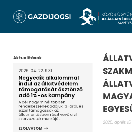
ÁLLAT
Aktualitások
SZAKM
2026. 04. 22. 9:31
Negyedik alkalommal
ÁLLAT
indul az állatvédelem
támogatását ösztönző
MAGYA
adó 1%-os kampány
A cél, hogy minél többen
EGYES
rendelkezzenek adójuk 1%-áról, és
ezzel támogassák az
állatmentésben részt vevő civil
szervezetek munkáját.
2025. április 15.
ELOLVASOM