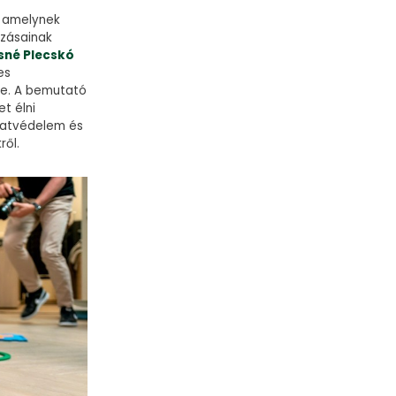
, amelynek
kozásainak
ssné Plecskó
es
re. A bemutató
et élni
llatvédelem és
ről.