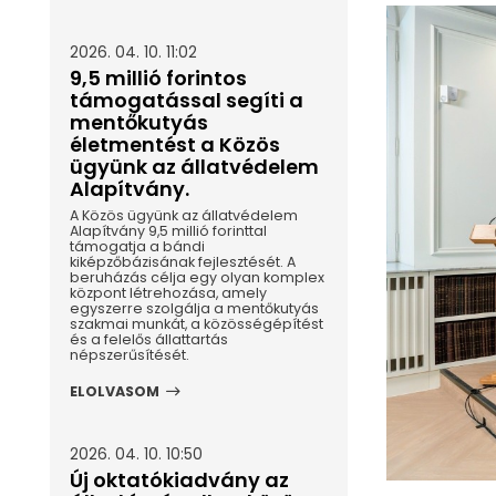
2026. 04. 10. 11:02
9,5 millió forintos
támogatással segíti a
mentőkutyás
életmentést a Közös
ügyünk az állatvédelem
Alapítvány.
A Közös ügyünk az állatvédelem
Alapítvány 9,5 millió forinttal
támogatja a bándi
kiképzőbázisának fejlesztését. A
beruházás célja egy olyan komplex
központ létrehozása, amely
egyszerre szolgálja a mentőkutyás
szakmai munkát, a közösségépítést
és a felelős állattartás
népszerűsítését.
ELOLVASOM
2026. 04. 10. 10:50
Új oktatókiadvány az