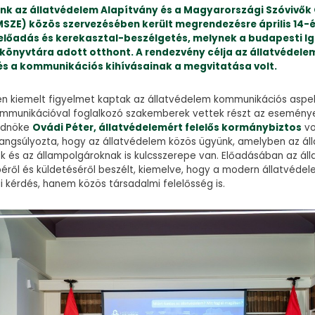
nk az állatvédelem Alapítvány és a Magyarországi Szóvivők
MSZE) közös szervezésében került megrendezésre április 14-
 előadás és kerekasztal-beszélgetés, melynek a budapesti I
 könyvtára adott otthont. A rendezvény célja az állatvédele
és a kommunikációs kihívásainak a megvitatása volt.
n kiemelt figyelmet kaptak az állatvédelem kommunikációs aspek
ommunikációval foglalkozó szakemberek vettek részt az eseménye
édnöke
Ovádi Péter, állatvédelemért felelős kormánybiztos
vo
ngsúlyozta, hogy az állatvédelem közös ügyünk, amelyben az álla
k és az állampolgároknak is kulcsszerepe van. Előadásában az áll
péről és küldetéséről beszélt, kiemelve, hogy a modern állatvéd
i kérdés, hanem közös társadalmi felelősség is.