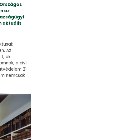
 Országos
én az
gazságügyi
m aktuális
tusai:
n. Az
lt, aki
mnak, a civil
atvédelem 21.
elem nemcsak