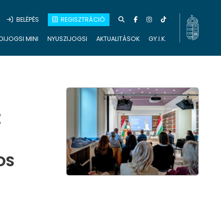
BELÉPÉS
REGISZTRÁCIÓ
DIJOGSI MINI
NYUSZIJOGSI
AKTUALITÁSOK
GY.I.K.
Z
OS