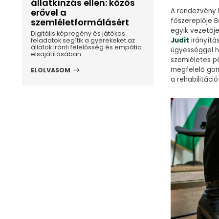
állatkínzás ellen: közös
erővel a
A rendezvény 
szemléletformálásért
főszereplője B
egyik vezetőj
Digitális képregény és játékos
Judit
irányítá
feladatok segítik a gyerekeket az
állatok iránti felelősség és empátia
ügyességgel h
elsajátításában
szemléletes pé
megfelelő gon
ELOLVASOM
a rehabilitáci