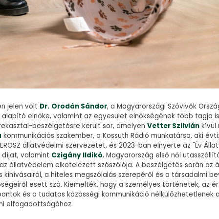
n jelen volt
Dr.
Orodán Sándor
, a Magyarországi Szóvivők Orsz
 alapító elnöke, valamint az egyesület elnökségének több tagja i
rekasztal-beszélgetésre került sor, amelyen
Vetter Szilvián
kívül 
a
kommunikációs szakember, a Kossuth Rádió munkatársa, aki évt
ROSZ állatvédelmi szervezetet, és 2023-ban elnyerte az "Év Álla
díjat, valamint
Czigány Ildikó
, Magyarország első női utasszállító
az állatvédelem elkötelezett szószólója. A beszélgetés során az 
kihívásairól, a hiteles megszólalás szerepéről és a társadalmi 
őségeiről esett szó. Kiemelték, hogy a személyes történetek, az é
pontok és a tudatos közösségi kommunikáció nélkülözhetetlenek 
mi elfogadottságához.