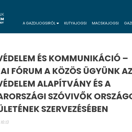
A GAZDIJOGSIRÓL
KUTYAJOGSI
MACSKAJOGSI
GAZ
VÉDELEM ÉS KOMMUNIKÁCIÓ –
AI FÓRUM A KÖZÖS ÜGYÜNK A
VÉDELEM ALAPÍTVÁNY ÉS A
RORSZÁGI SZÓVIVŐK ORSZÁG
ÜLETÉNEK SZERVEZÉSÉBEN
 16:13