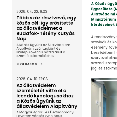
A Közös ügyü
Egyesülete (
2026. 04. 22. 9:03
Állatvédelmi
Több száz résztvevő, egy
Minisztérium
közös cél: így erősítette
kérdéseinek 
az állatvédelmet a
Budafok-Tétény Kutyás
A rendezvénye
Nap
szóvivők és k
A Közös Ügyünk az Állatvédelem
esemény főv
Alapítvány zsűritagként és
kitelepülőként is hozzájárult a
beszédében ha
szemléletformáláshoz
szervezetekne
századi szere
ELOLVASOM
jogi és szakma
2026. 04. 10. 12:08
Az állatvédelem
szemléletét vitte el a
leendő kynologusokhoz
a Közös ügyünk az
állatvédelem Alapítvány
A Magyar Agrár- és Élettudományi
Egyetem végzős kynológus