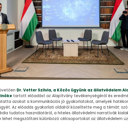
követően
Dr. Vetter Szilvia, a Közös ügyünk az állatvédelem A
elnöke
tartott előadást az Alapítvány tevékenységéről és eredmé
tatta azokat a kommunikációs jó gyakorlatokat, amelyek hatékon
gyét. Az előadás gyakorlati oldalról közelítette meg a témát: szó
dia tudatos használatáról, a hiteles állatvédelmi narratívák kialak
an lehet megszólítani különböző célcsoportokat az állatvédelem üz