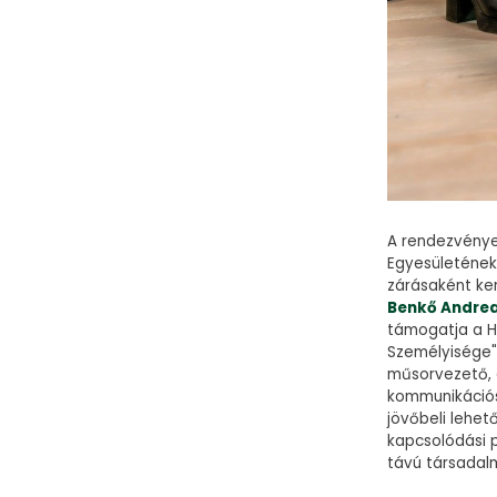
A rendezvénye
Egyesületének
zárásaként ke
Benkő Andre
támogatja a HE
Személyisége" 
műsorvezető, 
kommunikációs 
jövőbeli lehet
kapcsolódási 
távú társadal