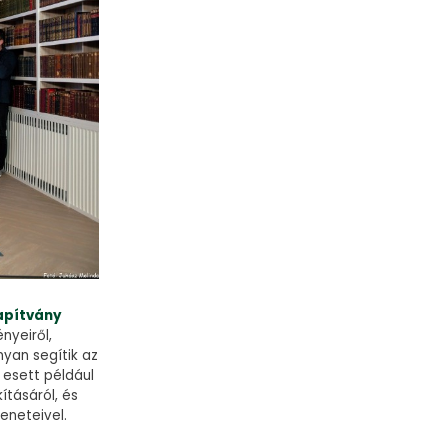
lapítvány
nyeiről,
yan segítik az
 esett például
ításáról, és
eneteivel.