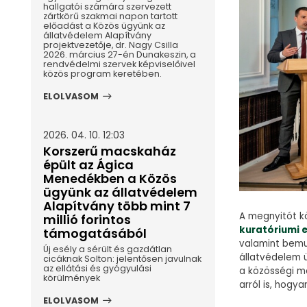
hallgatói számára szervezett
zártkörű szakmai napon tartott
előadást a Közös ügyünk az
állatvédelem Alapítvány
projektvezetője, dr. Nagy Csilla
2026. március 27-én Dunakeszin, a
rendvédelmi szervek képviselőivel
közös program keretében.
ELOLVASOM
2026. 04. 10. 12:03
Korszerű macskaház
épült az Ágica
Menedékben a Közös
ügyünk az állatvédelem
Alapítvány több mint 7
A megnyitót 
millió forintos
kuratóriumi 
támogatásából
valamint bemu
Új esély a sérült és gazdátlan
állatvédelem ü
cicáknak Solton: jelentősen javulnak
az ellátási és gyógyulási
a közösségi mé
körülmények
arról is, hogy
ELOLVASOM