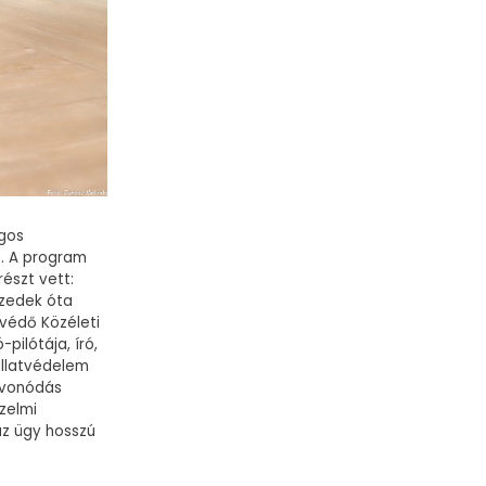
ágos
s. A program
részt vett:
izedek óta
tvédő Közéleti
-pilótája, író,
állatvédelem
bevonódás
rzelmi
az ügy hosszú