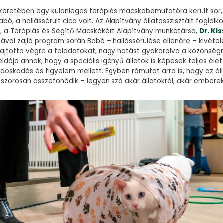
keretében egy különleges terápiás macskabemutatóra került sor
abó, a hallássérült cica volt. Az Alapítvány állatasszisztált foglal
e, a Terápiás és Segítő Macskákért Alapítvány munkatársa,
Dr. Ki
sával zajló program során Babó – hallássérülése ellenére – kivétel
ajtotta végre a feladatokat, nagy hatást gyakorolva a közönség
ldája annak, hogy a speciális igényű állatok is képesek teljes élet
doskodás és figyelem mellett. Egyben rámutat arra is, hogy az á
ó szorosan összefonódik – legyen szó akár állatokról, akár emberek