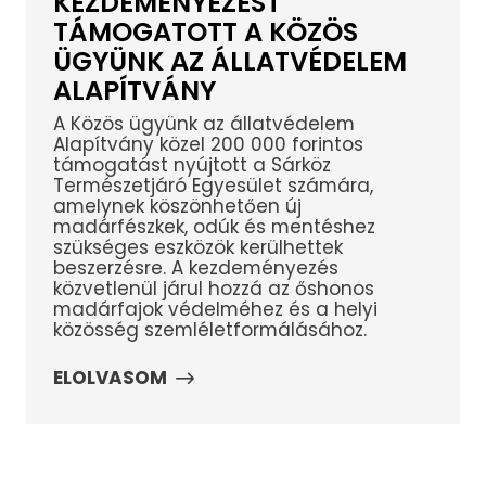
KEZDEMÉNYEZÉST
TÁMOGATOTT A KÖZÖS
ÜGYÜNK AZ ÁLLATVÉDELEM
ALAPÍTVÁNY
A Közös ügyünk az állatvédelem
Alapítvány közel 200 000 forintos
támogatást nyújtott a Sárköz
Természetjáró Egyesület számára,
amelynek köszönhetően új
madárfészkek, odúk és mentéshez
szükséges eszközök kerülhettek
beszerzésre. A kezdeményezés
közvetlenül járul hozzá az őshonos
madárfajok védelméhez és a helyi
közösség szemléletformálásához.
ELOLVASOM