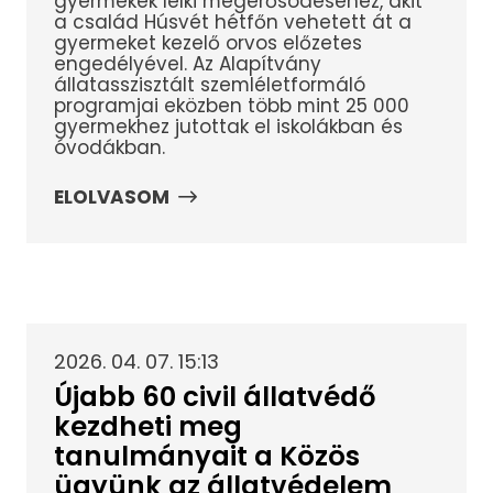
gyermekek lelki megerősödéséhez, akit
a család Húsvét hétfőn vehetett át a
gyermeket kezelő orvos előzetes
engedélyével. Az Alapítvány
állatasszisztált szemléletformáló
programjai eközben több mint 25 000
gyermekhez jutottak el iskolákban és
óvodákban.
ELOLVASOM
2026. 04. 07. 15:13
Újabb 60 civil állatvédő
kezdheti meg
tanulmányait a Közös
ügyünk az állatvédelem