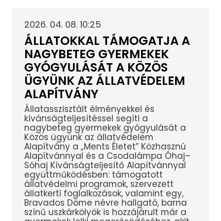
2026. 04. 08. 10:25
ÁLLATOKKAL TÁMOGATJA A
NAGYBETEG GYERMEKEK
GYÓGYULÁSÁT A KÖZÖS
ÜGYÜNK AZ ÁLLATVÉDELEM
ALAPÍTVÁNY
Állatasszisztált élményekkel és
kívánságteljesítéssel segíti a
nagybeteg gyermekek gyógyulását a
Közös ügyünk az állatvédelem
Alapítvány a „Ments Életet” Közhasznú
Alapítvánnyal és a Csodalámpa Óhaj–
Sóhaj Kívánságteljesítő Alapítvánnyal
együttműködésben: támogatott
állatvédelmi programok, szervezett
állatkerti foglalkozások, valamint egy,
Bravados Döme névre hallgató, barna
színű uszkárkölyök is hozzájárult már a