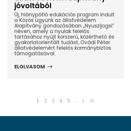
jóvoltából
Új, hiánypótló edukációs program indult
a Közös ügyünk az állatvédelem
Alapítvány gondozásában „Nyuszijogsi”
néven, amely a nyulak felelős
tartásához nyújt korszerű, közérthető és
gyakorlatorientált tudást, Ovádi Péter
állatvédelemért felelős kormánybiztos
támogatásával.
ELOLVASOM
1
2
3
4
5
...