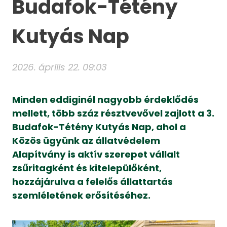
Budafok-Tétény
Kutyás Nap
2026. április 22. 09:03
Minden eddiginél nagyobb érdeklődés
mellett, több száz résztvevővel zajlott a 3.
Budafok-Tétény Kutyás Nap, ahol a
Közös ügyünk az állatvédelem
Alapítvány is aktív szerepet vállalt
zsűritagként és kitelepülőként,
hozzájárulva a felelős állattartás
szemléletének erősítéséhez.