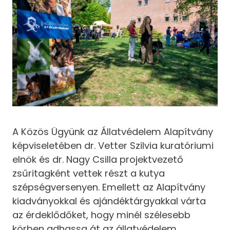
A Közös Ügyünk az Állatvédelem Alapítvány
képviseletében dr. Vetter Szilvia kuratóriumi
elnök és dr. Nagy Csilla projektvezető
zsűritagként vettek részt a kutya
szépségversenyen. Emellett az Alapítvány
kiadványokkal és ajándéktárgyakkal várta
az érdeklődőket, hogy minél szélesebb
körben adhassa át az állatvédelem