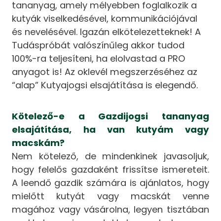
tananyag, amely mélyebben foglalkozik a
kutyák viselkedésével, kommunikációjával
és nevelésével. Igazán elkötelezetteknek! A
Tudáspróbát valószínűleg akkor tudod
100%-ra teljesíteni, ha elolvastad a PRO
anyagot is! Az oklevél megszerzéséhez az
“alap” Kutyajogsi elsajátítása is elegendő.
Kötelező-e a Gazdijogsi tananyag
elsajátítása, ha van kutyám vagy
macskám?
Nem kötelező, de mindenkinek javasoljuk,
hogy felelős gazdaként frissítse ismereteit.
A leendő gazdik számára is ajánlatos, hogy
mielőtt kutyát vagy macskát venne
magához vagy vásárolna, legyen tisztában