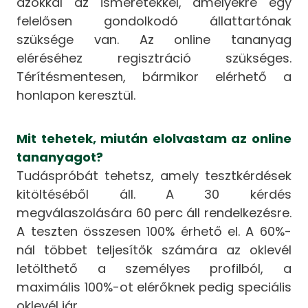
azokkal az ismeretekkel, amelyekre egy
felelősen gondolkodó állattartónak
szüksége van. Az online tananyag
eléréséhez regisztráció szükséges.
Térítésmentesen, bármikor elérhető a
honlapon keresztül.
Mit tehetek, miután elolvastam az online
tananyagot?
Tudáspróbát tehetsz, amely tesztkérdések
kitöltéséből áll. A 30 kérdés
megválaszolására 60 perc áll rendelkezésre.
A teszten összesen 100% érhető el. A 60%-
nál többet teljesítők számára az oklevél
letölthető a személyes profilból, a
maximális 100%-ot elérőknek pedig speciális
oklevél jár.