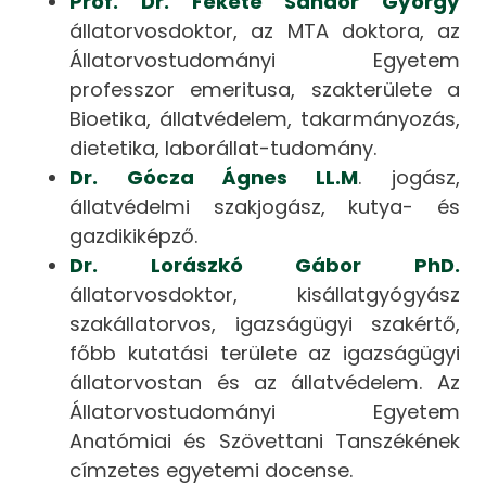
Prof. Dr. Fekete Sándor György
állatorvosdoktor, az MTA doktora, az
Állatorvostudományi Egyetem
professzor emeritusa, szakterülete a
Bioetika, állatvédelem, takarmányozás,
dietetika, laborállat-tudomány.
Dr. Gócza Ágnes LL.M
. jogász,
állatvédelmi szakjogász, kutya- és
gazdikiképző.
Dr. Lorászkó Gábor PhD.
állatorvosdoktor, kisállatgyógyász
szakállatorvos, igazságügyi szakértő,
főbb kutatási területe az igazságügyi
állatorvostan és az állatvédelem. Az
Állatorvostudományi Egyetem
Anatómiai és Szövettani Tanszékének
címzetes egyetemi docense.