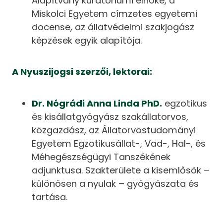
Alapítvány kuratóriumi elnöke, a
Miskolci Egyetem címzetes egyetemi
docense, az állatvédelmi szakjogász
képzések egyik alapítója.
A Nyuszijogsi szerzői, lektorai:
Dr. Nógrádi Anna Linda PhD.
egzotikus
és kisállatgyógyász szakállatorvos,
közgazdász, az Állatorvostudományi
Egyetem Egzotikusállat-, Vad-, Hal-, és
Méhegészségügyi Tanszékének
adjunktusa. Szakterülete a kisemlősök –
különösen a nyulak – gyógyászata és
tartása.