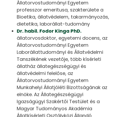
Állatorvostudományi Egyetem
professzor emeritusa, szakterülete a
Bioetika, állatvédelem, takarmányozás,
dietetika, laborállat-tudomány
Dr. habil. Fodor Kinga PhD.
állatorvosdoktor, egyetemi docens, az
Állatorvostudományi Egyetem
Laborállattudományi és Állatvédelmi
Tanszékének vezetője, több kísérleti
állatház állategészségügyi és
állatvédelmi felelőse, az
Állatorvostudományi Egyetem
Munkahelyi Állatjóléti Bizottságának az
elnöke. Az Állategészségügyi
Igazságügyi Szakértői Testület és a
Magyar Tudományos Akadémia
Állatkísérleti Osztályközi Állandó