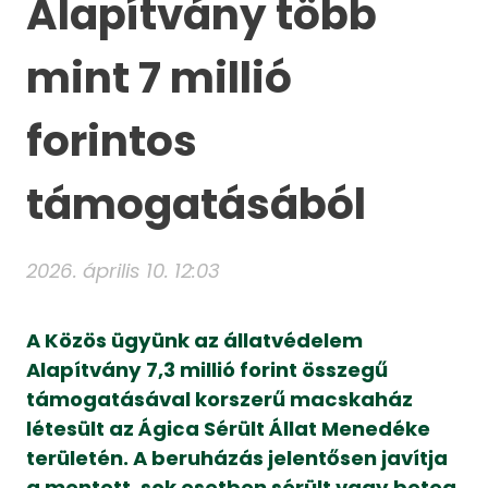
Alapítvány több
mint 7 millió
forintos
támogatásából
2026. április 10. 12:03
A Közös ügyünk az állatvédelem
Alapítvány 7,3 millió forint összegű
támogatásával korszerű macskaház
létesült az Ágica Sérült Állat Menedéke
területén. A beruházás jelentősen javítja
a mentett, sok esetben sérült vagy beteg