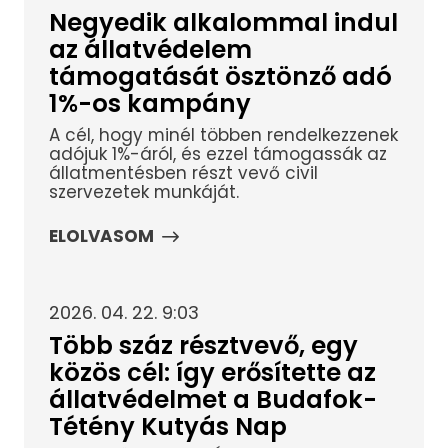
Negyedik alkalommal indul
az állatvédelem
támogatását ösztönző adó
1%-os kampány
A cél, hogy minél többen rendelkezzenek
adójuk 1%-áról, és ezzel támogassák az
állatmentésben részt vevő civil
szervezetek munkáját.
ELOLVASOM
2026. 04. 22. 9:03
Több száz résztvevő, egy
közös cél: így erősítette az
állatvédelmet a Budafok-
Tétény Kutyás Nap