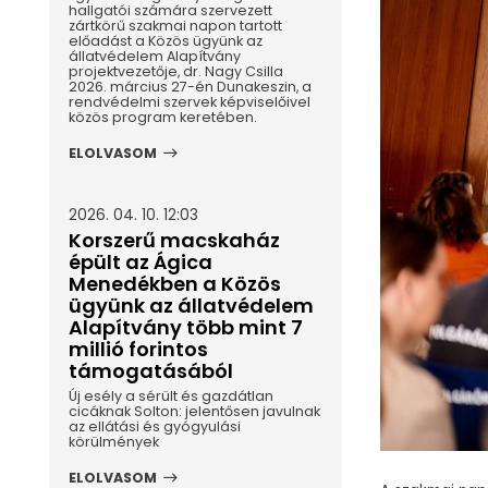
hallgatói számára szervezett
zártkörű szakmai napon tartott
előadást a Közös ügyünk az
állatvédelem Alapítvány
projektvezetője, dr. Nagy Csilla
2026. március 27-én Dunakeszin, a
rendvédelmi szervek képviselőivel
közös program keretében.
ELOLVASOM
2026. 04. 10. 12:03
Korszerű macskaház
épült az Ágica
Menedékben a Közös
ügyünk az állatvédelem
Alapítvány több mint 7
millió forintos
támogatásából
Új esély a sérült és gazdátlan
cicáknak Solton: jelentősen javulnak
az ellátási és gyógyulási
körülmények
ELOLVASOM