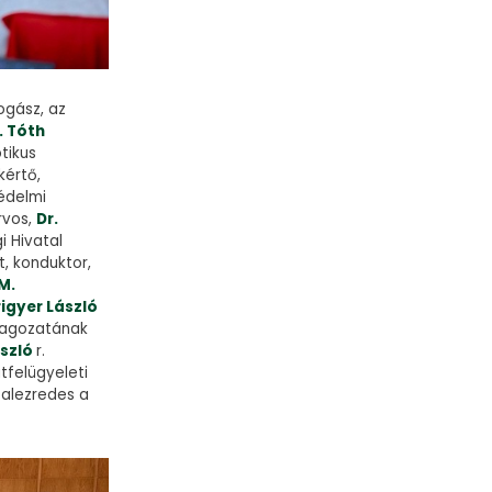
ogász, az
. Tóth
tikus
kértő,
édelmi
rvos,
Dr.
i Hivatal
t, konduktor,
.M.
rigyer László
 tagozatának
ászló
r.
tfelügyeleti
 alezredes a