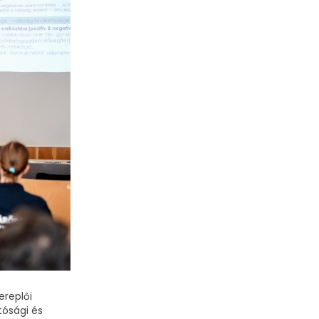
ereplői
tósági és