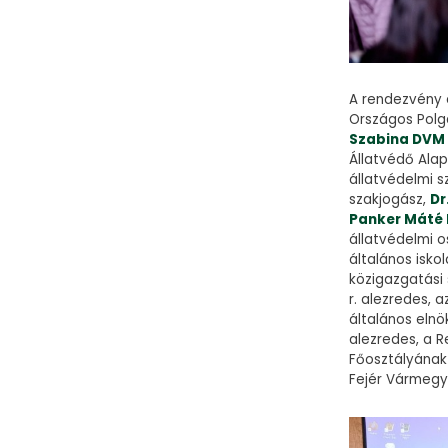
A rendezvény 
Országos Polg
Szabina DV
Állatvédő Alap
állatvédelmi s
szakjogász,
Dr
Panker Máté
állatvédelmi o
általános isko
közigazgatási 
r. alezredes, 
általános eln
alezredes, a 
Főosztályának
Fejér Vármegy