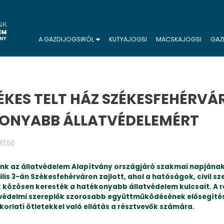
A GAZDIJOGSIRÓL
KUTYAJOGSI
MACSKAJOGSI
GAZ
ÉKES TELT HÁZ SZÉKESFEHÉRVÁ
ONYABB ÁLLATVÉDELEMÉRT
 10:56
nk az állatvédelem Alapítvány országjáró szakmai napjána
lis 3-án Székesfehérváron zajlott, ahol a hatóságok, civil sz
közösen keresték a hatékonyabb állatvédelem kulcsait. A 
atvédelmi szereplők szorosabb együttműködésének elősegítés
orlati ötletekkel való ellátás a résztvevők számára.