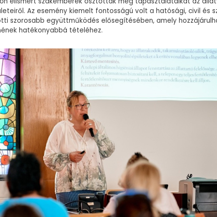
on elismert szakemberek osztották meg tapasztalataikat az áll
leteiről. Az esemény kiemelt fontosságú volt a hatósági, civil és 
ötti szorosabb együttműködés elősegítésében, amely hozzájárulh
mének hatékonyabbá tételéhez.