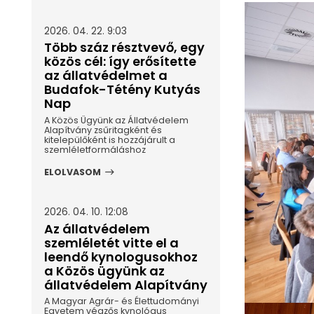
2026. 04. 22. 9:03
Több száz résztvevő, egy
közös cél: így erősítette
az állatvédelmet a
Budafok-Tétény Kutyás
Nap
A Közös Ügyünk az Állatvédelem
Alapítvány zsűritagként és
kitelepülőként is hozzájárult a
szemléletformáláshoz
ELOLVASOM
2026. 04. 10. 12:08
Az állatvédelem
szemléletét vitte el a
leendő kynologusokhoz
a Közös ügyünk az
állatvédelem Alapítvány
A Magyar Agrár- és Élettudományi
Egyetem végzős kynológus