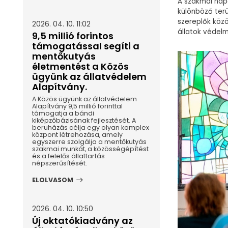
A szakmai nap
különböző terü
szereplők köz
2026. 04. 10. 11:02
állatok védel
9,5 millió forintos
támogatással segíti a
mentőkutyás
életmentést a Közös
ügyünk az állatvédelem
Alapítvány.
A Közös ügyünk az állatvédelem
Alapítvány 9,5 millió forinttal
támogatja a bándi
kiképzőbázisának fejlesztését. A
beruházás célja egy olyan komplex
központ létrehozása, amely
egyszerre szolgálja a mentőkutyás
szakmai munkát, a közösségépítést
és a felelős állattartás
népszerűsítését.
ELOLVASOM
2026. 04. 10. 10:50
Új oktatókiadvány az