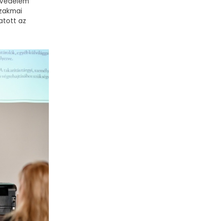
atvédelem
szakmai
atott az