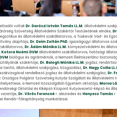
előadói voltak
Dr. Daróczi István Tamás LL.M.
állatvédelmi szakj
árőrség Szövetség Állatvédelmi Szakértői Testületének elnöke,
Dr
M
egzotikus és állatvédelmi szakállatorvos, a Tüskevár Vad- és Egzo
ítvány alapítója,
Dr. Deim Zoltán PhD.
igazságügyi állatorvos sza
zakállatorvos,
Dr. Ádám Mónika LL.M.
környezetvédelmi és állatv
. Kotora Noémi
DVM
állatvédelmi szakállatorvos, hatósági állato
 DVM
biológus és agrármérnök, a Nemzeti Élelmiszerlánc-biztonság
sztályának szakértője,
Dr. Balogh Mónika LL.M.
jogász, rendőrtisz
lai tanító, állatvédelmi szakjogász, közgazdász,
Dr. Nagy Csilla LL
szakvizsgával rendelkező jogász és állatvédelmi szakjogász,
Dr. F
az Országos Polgárőr Szövetség Kutyás Szolgálati és Állatvédelmi
ökhelyettese, a Nemzeti Közszolgálati Egyetem oktatója,
Morva L
Rendőrségi Oktatási és Kiképző Központ Kutyavezető-képző és Álla
 vezetője,
Dr.
Vörös Ferencné
r. alezredes és
Henyecz Tamás
r.
ei Rendőr-főkapitányság munkatársai.