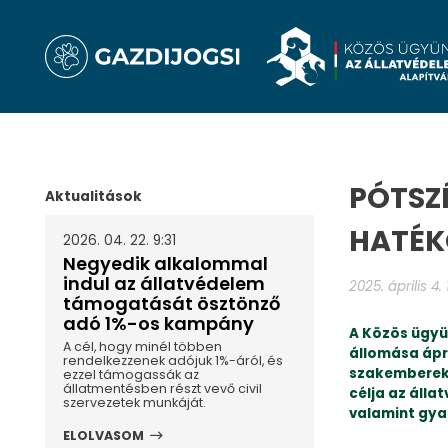
PÓTSZ
Aktualitások
HATÉK
2026. 04. 22. 9:31
Negyedik alkalommal
indul az állatvédelem
2025. április 4.
támogatását ösztönző
adó 1%-os kampány
A Közös ügyü
A cél, hogy minél többen
állomása ápri
rendelkezzenek adójuk 1%-áról, és
szakemberek 
ezzel támogassák az
állatmentésben részt vevő civil
célja az áll
szervezetek munkáját.
valamint gyak
ELOLVASOM