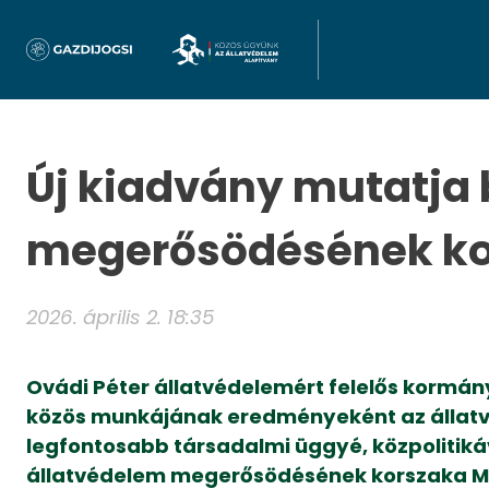
Új kiadvány mutatja 
megerősödésének ko
2026. április 2. 18:35
Ovádi Péter állatvédelemért felelős kormán
közös munkájának eredményeként az állatv
legfontosabb társadalmi üggyé, közpolitikáv
állatvédelem megerősödésének korszaka Mag