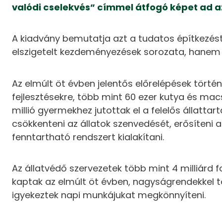
valódi cselekvés” címmel átfogó képet ad a
A kiadvány bemutatja azt a tudatos építkezé
elszigetelt kezdeményezések sorozata, hanem ö
Az elmúlt öt évben jelentős előrelépések történte
fejlesztésekre, több mint 60 ezer kutya és mac
millió gyermekhez jutottak el a felelős állatta
csökkenteni az állatok szenvedését, erősíteni 
fenntartható rendszert kialakítani.
Az állatvédő szervezetek több mint 4 milliár
kaptak az elmúlt öt évben, nagyságrendekkel t
igyekeztek napi munkájukat megkönnyíteni.