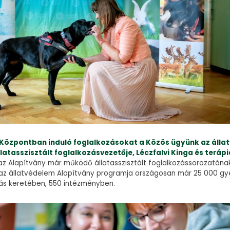
 Központban induló foglalkozásokat a Közös ügyünk az álla
latasszisztált foglalkozásvezetője, Léczfalvi Kinga és terápi
z Alapítvány már működő állatasszisztált foglalkozássorozatának
az állatvédelem Alapítvány programja országosan már 25 000 gye
zás keretében, 550 intézményben.