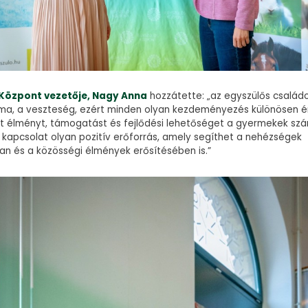
 Központ vezetője, Nagy Anna
hozzátette: „az egyszülős család
uma, a veszteség, ezért minden olyan kezdeményezés különösen é
jt élményt, támogatást és fejlődési lehetőséget a gyermekek szá
ó kapcsolat olyan pozitív erőforrás, amely segíthet a nehézségek
an és a közösségi élmények erősítésében is.”