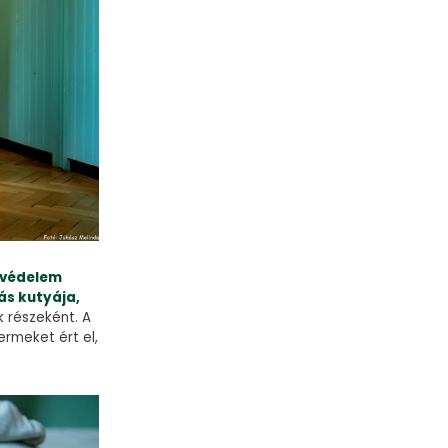
tvédelem
ás kutyája,
 részeként. A
rmeket ért el,