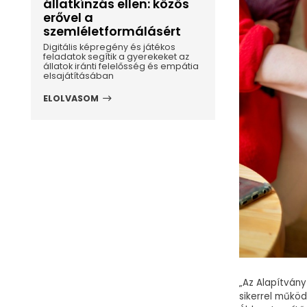
állatkínzás ellen: közös
erővel a
szemléletformálásért
Digitális képregény és játékos
feladatok segítik a gyerekeket az
állatok iránti felelősség és empátia
elsajátításában
ELOLVASOM
„Az Alapítvány
sikerrel műkö