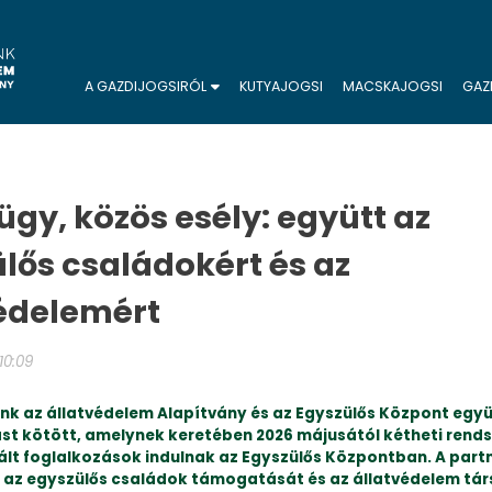
A GAZDIJOGSIRÓL
KUTYAJOGSI
MACSKAJOGSI
GAZ
ügy, közös esély: együtt az
lős családokért és az
édelemért
 10:09
nk az állatvédelem Alapítvány és az Egyszülős Központ eg
t kötött, amelynek keretében 2026 májusától kétheti rend
tált foglalkozások indulnak az Egyszülős Központban. A part
 az egyszülős családok támogatását és az állatvédelem tá