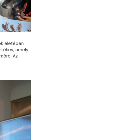
ok életében
rtékes, amely
mára. Az