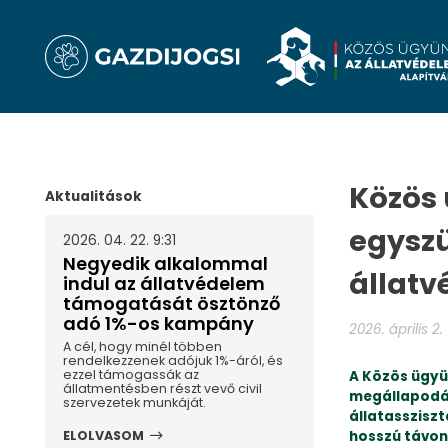
Közös 
Aktualitások
egyszü
2026. 04. 22. 9:31
Negyedik alkalommal
állatv
indul az állatvédelem
támogatását ösztönző
adó 1%-os kampány
2026. április 2.
A cél, hogy minél többen
rendelkezzenek adójuk 1%-áról, és
ezzel támogassák az
A Közös ügyü
állatmentésben részt vevő civil
megállapodás
szervezetek munkáját.
állatasszisz
hosszú távon
ELOLVASOM