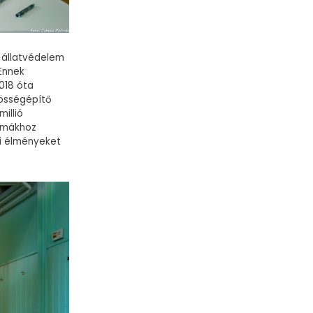
z állatvédelem
Ennek
018 óta
zösségépítő
illió
ormákhoz
gi élményeket