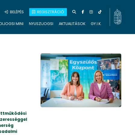
BELÉPÉS
REGISZTRÁCIÓ
DIJOGSI MINI
NYUSZIJOGSI
AKTUALITÁSOK
GY.I.K.
yüttműködési
szerességgel
nerség
rsadalmi