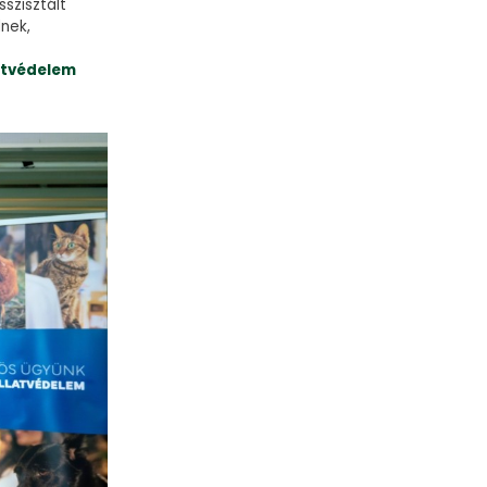
szisztált
nek,
latvédelem