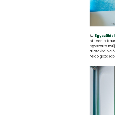
Az
Egyszülős
ott van a tra
egyszerre nyú
állatokkal val
feldolgozásáb