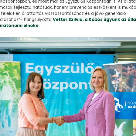
Központokban, és most már az Egyszülős Központban is. Az állatas
csak fejlesztő hatásúak, hanem prevenciós eszközként is működ
 felelőtlen állattartás visszaszorításához és a jövő generáció
málásához”– hangsúlyozta
Vetter Szilvia, a Közös ügyünk az ál
uratóriumi elnöke
.