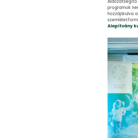
Áldozatsegítő 
programok nem
hozzájárulva a
szemléletfor
Alapítvány k