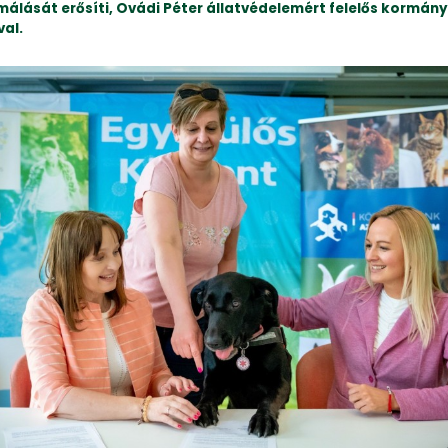
málását erősíti, Ovádi Péter állatvédelemért felelős kormán
al.