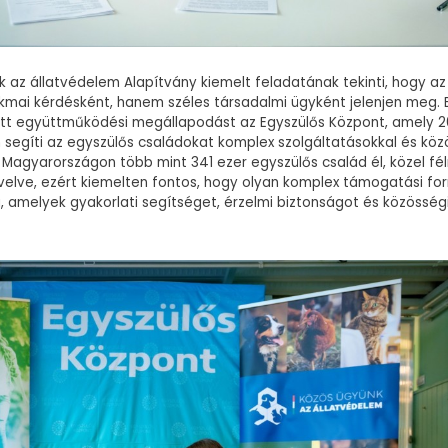
 az állatvédelem Alapítvány kiemelt feladatának tekinti, hogy a
kmai kérdésként, hanem széles társadalmi ügyként jelenjen meg. 
tt együttműködési megállapodást az Egyszülős Központ, amely 2
n segíti az egyszülős családokat komplex szolgáltatásokkal és kö
Magyarországon több mint 341 ezer egyszülős család él, közel félm
elve, ezért kiemelten fontos, hogy olyan komplex támogatási f
á, amelyek gyakorlati segítséget, érzelmi biztonságot és közössé