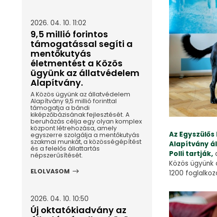
2026. 04. 10. 11:02
9,5 millió forintos
támogatással segíti a
mentőkutyás
életmentést a Közös
ügyünk az állatvédelem
Alapítvány.
A Közös ügyünk az állatvédelem
Alapítvány 9,5 millió forinttal
támogatja a bándi
kiképzőbázisának fejlesztését. A
beruházás célja egy olyan komplex
központ létrehozása, amely
Az Egyszülős
egyszerre szolgálja a mentőkutyás
szakmai munkát, a közösségépítést
Alapítvány ál
és a felelős állattartás
Polli tartják,
a
népszerűsítését.
Közös ügyünk 
ELOLVASOM
1200 foglalko
2026. 04. 10. 10:50
Új oktatókiadvány az