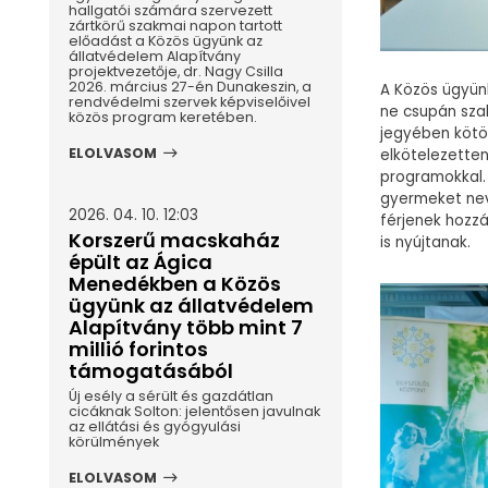
hallgatói számára szervezett
zártkörű szakmai napon tartott
előadást a Közös ügyünk az
állatvédelem Alapítvány
projektvezetője, dr. Nagy Csilla
2026. március 27-én Dunakeszin, a
A Közös ügyünk
rendvédelmi szervek képviselőivel
ne csupán sza
közös program keretében.
jegyében kötö
ELOLVASOM
elkötelezette
programokkal. 
gyermeket nev
2026. 04. 10. 12:03
férjenek hozz
Korszerű macskaház
is nyújtanak.
épült az Ágica
Menedékben a Közös
ügyünk az állatvédelem
Alapítvány több mint 7
millió forintos
támogatásából
Új esély a sérült és gazdátlan
cicáknak Solton: jelentősen javulnak
az ellátási és gyógyulási
körülmények
ELOLVASOM