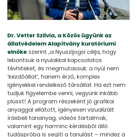
Dr. Vetter Szilvia, a Közös ügyünk az
állatvédelem Alapítvány kuratóriumi
elnöke
szerint „a Nyuszijogsi célja, hogy
lebontsuk a nyulakkal kapcsolatos
tévhiteket, és megmutassuk: a nyúl nem
‘kezdőállat’, hanem érző, komplex
igényekkel rendelkező társállat. Ha ezt nem
tudjuk figyelembe venni, vegyünk inkább
plüsst! A program részeként jó grafikai
anyaggal ellátott, igényesen vizualizált
írásbeli tananyag, videós tartalmak,
valamint egy harminc kérdésből álló
tudáspróba is segíti a tanulást – mindez a