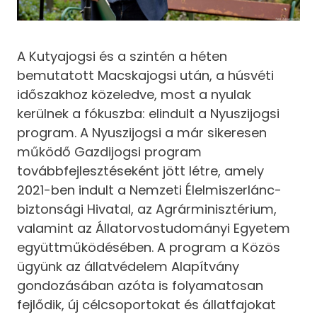
A Kutyajogsi és a szintén a héten
bemutatott Macskajogsi után, a húsvéti
időszakhoz közeledve, most a nyulak
kerülnek a fókuszba: elindult a Nyuszijogsi
program. A Nyuszijogsi a már sikeresen
működő Gazdijogsi program
továbbfejlesztéseként jött létre, amely
2021-ben indult a Nemzeti Élelmiszerlánc-
biztonsági Hivatal, az Agrárminisztérium,
valamint az Állatorvostudományi Egyetem
együttműködésében. A program a Közös
ügyünk az állatvédelem Alapítvány
gondozásában azóta is folyamatosan
fejlődik, új célcsoportokat és állatfajokat