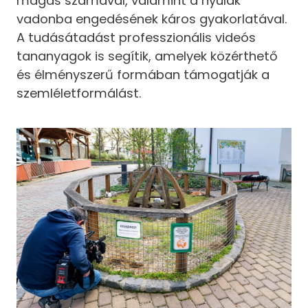
magas számával, valamint a nyulak
vadonba engedésének káros gyakorlatával.
A tudásátadást professzionális videós
tananyagok is segítik, amelyek közérthető
és élményszerű formában támogatják a
szemléletformálást.