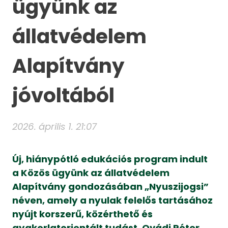
ügyünk az
állatvédelem
Alapítvány
jóvoltából
2026. április 1. 21:07
Új, hiánypótló edukációs program indult
a Közös ügyünk az állatvédelem
Alapítvány gondozásában „Nyuszijogsi”
néven, amely a nyulak felelős tartásához
nyújt korszerű, közérthető és
gyakorlatorientált tudást, Ovádi Péter