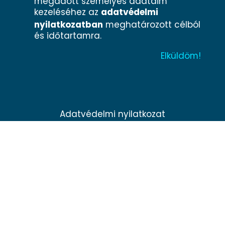
megadott személyes adataim
kezeléséhez az
adatvédelmi
nyilatkozatban
meghatározott célból
és időtartamra.
Adatvédelmi nyilatkozat
Impresszum
Minden jog fenntartva® 2025 Közös ügyünk az
állatvédelem Alapítvány