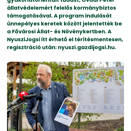
állatvédelemért felelős kormánybiztos
támogatásával. A program indulását
ünnepélyes keretek között jelentették be
a Fővárosi Állat- és Növénykertben. A
NyusziJogsi itt érhető el térítésmentesen,
regisztráció után: nyuszi.gazdijogsi.hu.