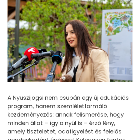
A Nyuszijogsi nem csupán egy új edukációs
program, hanem szemléletformáló
kezdeményezés: annak felismerése, hogy
minden állat – így a nyúl is – érző lény,
amely tiszteletet, odafigyelést és felelős
gondoskodást érdemel. Különösen fontos