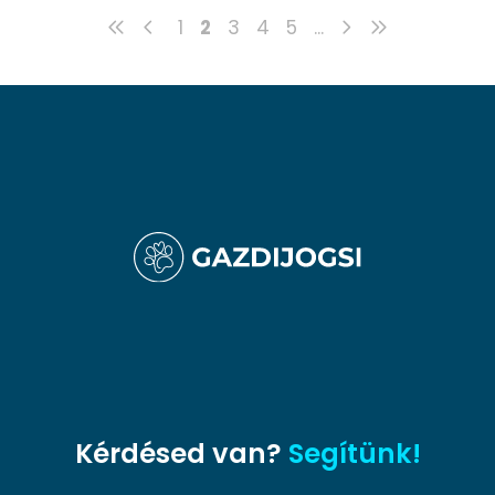
1
2
3
4
5
...
Kérdésed van?
Segítünk!