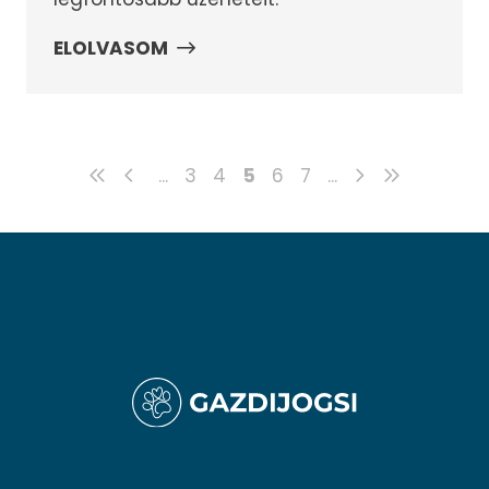
ELOLVASOM
...
3
4
5
6
7
...