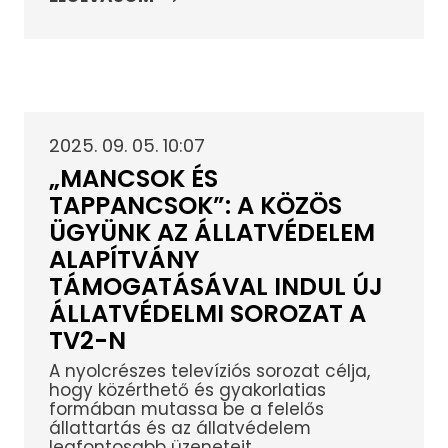
2025. 09. 05. 10:07
„MANCSOK ÉS
TAPPANCSOK”: A KÖZÖS
ÜGYÜNK AZ ÁLLATVÉDELEM
ALAPÍTVÁNY
TÁMOGATÁSÁVAL INDUL ÚJ
ÁLLATVÉDELMI SOROZAT A
TV2-N
A nyolcrészes televíziós sorozat célja,
hogy közérthető és gyakorlatias
formában mutassa be a felelős
állattartás és az állatvédelem
legfontosabb üzeneteit.