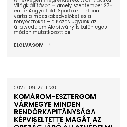
A hétvégén megrendezett WCF Macska
Világkiállításon – amely szeptember 27-
én az Angyalföldi Sportközpontban
várta a macskakedvelőket és a
tenyésztőket – a Közös ügyünk az
állatvédelem Alapítvány is különleges
módon mutatkozott be.
ELOLVASOM
2025. 09. 26. 11:30
KOMÁROM-ESZTERGOM
VÁRMEGYE MINDEN
RENDŐRKAPITÁNYSÁGA
KÉPVISELTETTE MAGÁT AZ