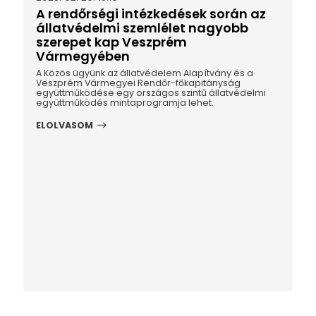
A rendőrségi intézkedések során az
állatvédelmi szemlélet nagyobb
szerepet kap Veszprém
Vármegyében
A Közös ügyünk az állatvédelem Alapítvány és a
Veszprém Vármegyei Rendőr-főkapitányság
együttműködése egy országos szintű állatvédelmi
együttműködés mintaprogramja lehet.
ELOLVASOM