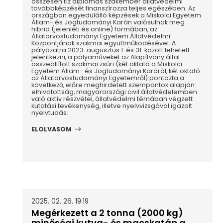
összesen tíz diplomás szakember állatvédelmi
továbbképzését finanszírozza teljes egészében. Az
országban egyedülálló képzések a Miskolci Egyetem
Állam- és Jogtudományi Karán valósulnak meg
hibrid (jelenléti és online) formában, az
Állatorvostudományi Egyetem Állatvédelmi
Központjának szakmai együttműködésével. A
pályázatra 2023. augusztus 1. és 31. között lehetett
jelentkezni, a pályaműveket az Alapítvány által
összeállított szakmai zsűri (két oktató a Miskolci
Egyetem Állam- és Jogtudományi Karáról, két oktató
az Állatorvostudományi Egyetemről) pontozta a
következő, előre meghirdetett szempontok alapján:
elhivatottság, magyarországi civil állatvédelemben
való aktív részvétel, állatvédelmi témában végzett
kutatási tevékenység, illetve nyelvvizsgával igazolt
nyelvtudás.
ELOLVASOM
2025. 02. 26. 19:19
Megérkezett a 2 tonna (2000 kg)
minőségi kutya- és macskatáp a