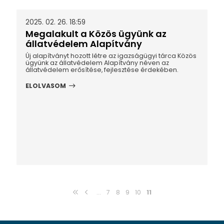
2025. 02. 26. 18:59
Megalakult a Közös ügyünk az
állatvédelem Alapítvány
Új alapítványt hozott létre az igazságügyi tárca Közös
ügyünk az állatvédelem Alapítvány néven az
állatvédelem erősítése, fejlesztése érdekében.
ELOLVASOM
...
7
8
9
10
11