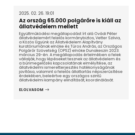
2025. 02. 26. 19:01
Az ország 65.000 polgárőre is kiáll az
állatvédelem mellett
Együttműködési megállapodást írt alá Ovádi Péter
állatvédelemért felelős kormánybiztos, Vetter Szilvia,
a Közös Ügyünk az Állatvédelem Alapítvány
kuratóriumának elnöke és Túros András, az Országos
Polgárőr Szövetség (OPSZ) elnöke Dunakeszin 2023.
március 29-én. A megállapodás értelmében a felek
vállalják, hogy lépéseket tesznek az állatvédelem és
a bűnmegelőzés kapcsolatának elmélyítése, az
állatvédelmi ismeretterjesztés hatékonyságának
javítása, valamint a felelős állattartás népszerűsítése
érdekében, beleértve egy országos szintű
állatvédelmi kampány elindítását, koordinálását.
ELOLVASOM