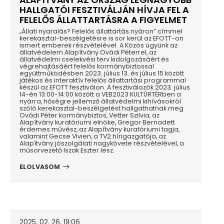
HALLGATÓI FESZTIVÁLJÁN HÍVJA FEL A
FELELŐS ÁLLATTARTÁSRA A FIGYELMET
„Állati nyaralás? Felelős állattartás nyáron” címmel
kerekasztal-beszélgetésre is sor kerül az EFOTT-on
ismert emberek részvételével. A Közös ügyünk az
állatvédelem Alapítvány Ovádi Péterrel, az
állatvédelmi cselekvési terv kidolgozásáért és
végrehajtásáért felelős kormánybiztossal
együttműködésben 2023. július 13. és július 15 között
játékos és interaktív felelős állattartási programmal
készül az EFOTT fesztiválon. A fesztiválozók 2023. július
14-én 13:00-14:00 között a VEB2023 KULTÚRTÉRben a
nyárra, hőségre jellemző állatvédelmi kihívásokról
szóló kerekasztal-beszélgetést hallgathatnak meg
Ovádi Péter kormánybiztos, Vetter Szilvia, az
Alapítvány kuratóriumi elnöke, Gregor Bernadett
érdemes művész, az Alapítvány kuratóriumi tagja,
valamint Gecse Vivien, a TV2 hírigazgatója, az
Alapítvány jószolgálati nagykövete részvételével, a
műsorvezető Iszak Eszter lesz.
ELOLVASOM
2025. 02. 26. 19:06