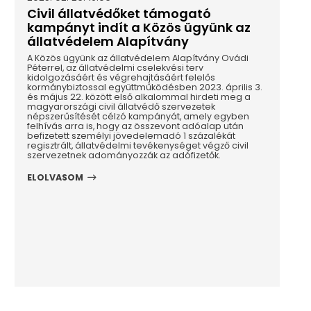
Civil állatvédőket támogató
kampányt indít a Közös ügyünk az
állatvédelem Alapítvány
A Közös ügyünk az állatvédelem Alapítvány Ovádi
Péterrel, az állatvédelmi cselekvési terv
kidolgozásáért és végrehajtásáért felelős
kormánybiztossal együttműködésben 2023. április 3.
és május 22. között első alkalommal hirdeti meg a
magyarországi civil állatvédő szervezetek
népszerűsítését célzó kampányát, amely egyben
felhívás arra is, hogy az összevont adóalap után
befizetett személyi jövedelemadó 1 százalékát
regisztrált, állatvédelmi tevékenységet végző civil
szervezetnek adományozzák az adófizetők.
ELOLVASOM