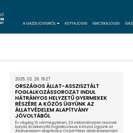
A GAZDIJOGSIRÓL
KUTYAJOGSI
MACSKAJOGSI
GAZ
2025. 02. 26. 19:27
ORSZÁGOS ÁLLAT-ASSZISZTÁLT
FOGLALKOZÁSSOROZAT INDUL
HÁTRÁNYOS HELYZETŰ GYERMEKEK
RÉSZÉRE A KÖZÖS ÜGYÜNK AZ
ÁLLATVÉDELEM ALAPÍTVÁNY
JÓVOLTÁBÓL
Év végéig 10 vármegyében, 33 intézményben lesznek
kutyás érzékenyítő foglalkozások A Közös Ügyünk az
Állatvédelem Alapítvány Ovádi Péter állatvédelemért