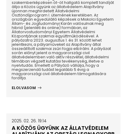
szakemberképzésen öt-öt hallgató komplett tandíját
állja a Közös ügyünk az állatvédelem Alapítvány
újonnan meghirdetett Állatvédelmi
Ösztöndíjprogram I. ütemének keretében. Az
országban egyedülálló képzések a Miskolci Egyetem
Állam- és Jogtudományi Karán valósulnak meg
hibrid (jelenléti és online) formában, az
Állatorvostudományi Egyetem Állatvédelmi
Központjának szakmai együttműködésével. A
pályázatra 2023. augusztus 1. és 31. között lehet
jelentkezni, a pályaműveket az Alapítvány által
összeállított szakmai zsűri fogja elbírálni. A pályázat
során előnyt jelent a magyarországi civil
állatvédelemben való aktív részvétel, állatvédelmi
témában végzett kutatási tevékenység, illetve a
nyelvtudás. Emellett a Pályázó vállalja, hogy a
megszerzendő tudást legalább 5 évig a
magyarországi civil állatvédelem támogatására
fordítja.
ELOLVASOM
2025. 02. 26. 19:14
A KÖZÖS ÜGYÜNK AZ ÁLLATVÉDELEM
ALAPÍTVÁNY AZ ORSZÁG LEGNAGYOBB