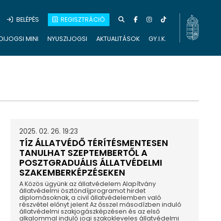
BELÉPÉS
REGISZTRÁCIÓ
DIJOGSI MINI
NYUSZIJOGSI
AKTUALITÁSOK
GY.I.K.
2025. 02. 26. 19:23
TÍZ ÁLLATVÉDŐ TÉRÍTÉSMENTESEN
TANULHAT SZEPTEMBERTŐL A
POSZTGRADUÁLIS ÁLLATVÉDELMI
SZAKEMBERKÉPZÉSEKEN
A Közös ügyünk az állatvédelem Alapítvány
állatvédelmi ösztöndíjprogramot hirdet
diplomásoknak, a civil állatvédelemben való
részvétel előnyt jelent Az ősszel másodízben induló
állatvédelmi szakjogászképzésen és az első
alkalommal induló jogi szakokleveles állatvédelmi