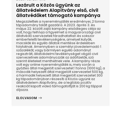
Lezárult a Közös ügyünk az
állatvédelem Alapítvány első, civil
állatvédőket támogató kampánya
Megszülettek a nyereményjáték eredményei, 2 tonna
tápadomány talált gazdára. A 2023. április 3. és
május 22. között zajló kampány elsődleges célja az
volt, hogy felhívja a figyelmet a magyarországi civil
állatvédő szervezetek fáradhatatlan és sokszor
emberfeletti tevékenységére, amelyet kutyák,
macskák és egyéb állatok mentése érdekében
folytatnak. Amennyiben a személyi jövedelemadó 1
százalékát, vagy bármilyen egyéb adományt
regisztrált, állatvédelmi tevékenységet végző civil
szervezetnek adományozzák az adófizetők, szó
szerint életeket menthetnek vele. A kampány része
volt egy online nyereményjáték is, mely során a
győztes által megjelölt szervezetet 1 tonna (1000 kg), a
második helyezett által megjelölt szervezetet 500 kg,
a harmadik helyezett által megjelölt szervezetet 300
kg tápadományban részesíti a Közös ügyünk az
állatvédelem Alapítvány, de a legtöbb pozitív
reakciót kapott videó támogatottját is 200 kg táppal
díjazza.
ELOLVASOM