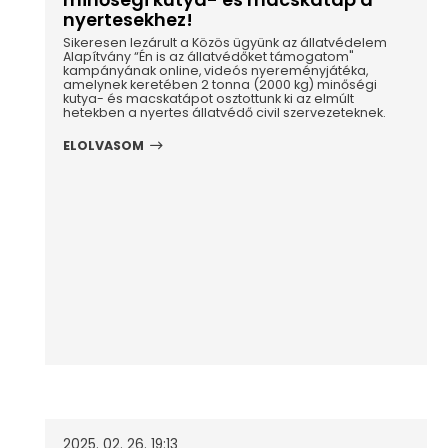
nyertesekhez!
Sikeresen lezárult a Közös ügyünk az állatvédelem
Alapítvány “Én is az állatvédőket támogatom"
kampányának online, videós nyereményjátéka,
amelynek keretében 2 tonna (2000 kg) minőségi
kutya- és macskatápot osztottunk ki az elmúlt
hetekben a nyertes állatvédő civil szervezeteknek.
ELOLVASOM
2025. 02. 26. 19:13