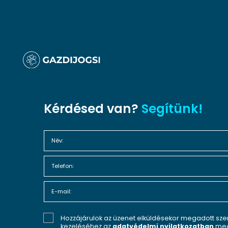
Kérdésed van?
Segítünk!
Hozzájárulok az üzenet elküldésekor megadott sz
kezeléséhez az
adatvédelmi nyilatkozatban
meg