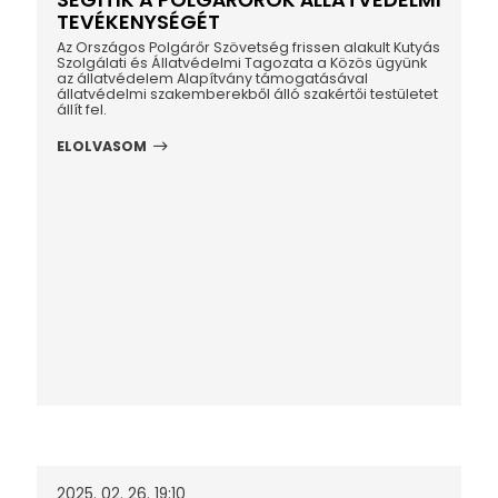
TEVÉKENYSÉGÉT
Az Országos Polgárőr Szövetség frissen alakult Kutyás
Szolgálati és Állatvédelmi Tagozata a Közös ügyünk
az állatvédelem Alapítvány támogatásával
állatvédelmi szakemberekből álló szakértői testületet
állít fel.
ELOLVASOM
2025. 02. 26. 19:10