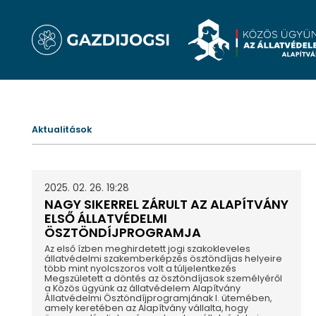
Aktualitások
2025. 02. 26. 19:28
NAGY SIKERREL ZÁRULT AZ ALAPÍTVÁNY
ELSŐ ÁLLATVÉDELMI
ÖSZTÖNDÍJPROGRAMJA
Az első ízben meghirdetett jogi szakokleveles
állatvédelmi szakemberképzés ösztöndíjas helyeire
több mint nyolcszoros volt a túljelentkezés
Megszületett a döntés az ösztöndíjasok személyéről
a Közös ügyünk az állatvédelem Alapítvány
Állatvédelmi Ösztöndíjprogramjának I. ütemében,
amely keretében az Alapítvány vállalta, hogy