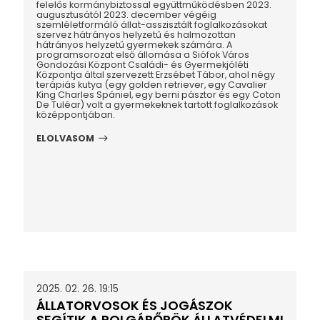
felelős kormánybiztossal együttműködésben 2023.
augusztusától 2023. december végéig
szemléletformáló állat-asszisztált foglalkozásokat
szervez hátrányos helyzetű és halmozottan
hátrányos helyzetű gyermekek számára. A
programsorozat első állomása a Siófok Város
Gondozási Központ Családi- és Gyermekjóléti
Központja által szervezett Erzsébet Tábor, ahol négy
terápiás kutya (egy golden retriever, egy Cavalier
King Charles Spániel, egy berni pásztor és egy Coton
De Tuléar) volt a gyermekeknek tartott foglalkozások
középpontjában.
ELOLVASOM
2025. 02. 26. 19:15
ÁLLATORVOSOK ÉS JOGÁSZOK
SEGÍTIK A POLGÁRŐRÖK ÁLLATVÉDELMI