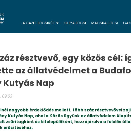
A GAZDIJOGSIRÓL
KUTYAJOGSI
MACSKAJOGSI
GAZ
záz résztvevő, egy közös cél: í
ette az állatvédelmet a Budaf
y Kutyás Nap
. 09:03
nél nagyobb érdeklődés mellett, több száz résztvevővel zajlo
ny Kutyás Nap, ahol a Közös ügyünk az állatvédelem Alapítv
alt zsűritagként és kitelepülőként, hozzájárulva a felelős áll
k erősítéséhez.