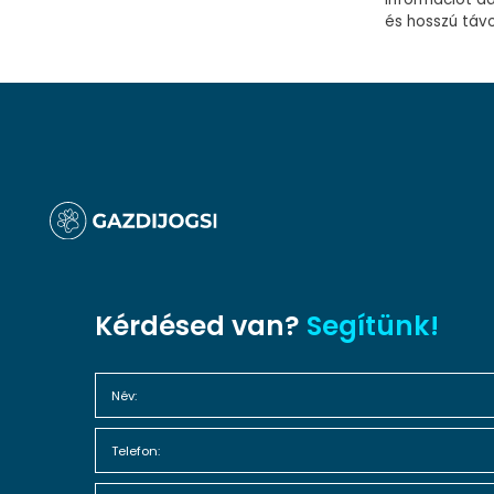
és hosszú távo
Kérdésed van?
Segítünk!