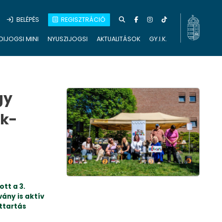
BELÉPÉS
REGISZTRÁCIÓ
DIJOGSI MINI
NYUSZIJOGSI
AKTUALITÁSOK
GY.I.K.
gy
ok-
tt a 3.
ány is aktív
attartás