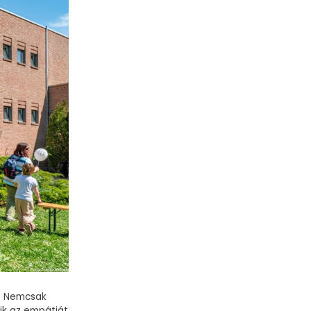
n. Nemcsak
tik az empátiát