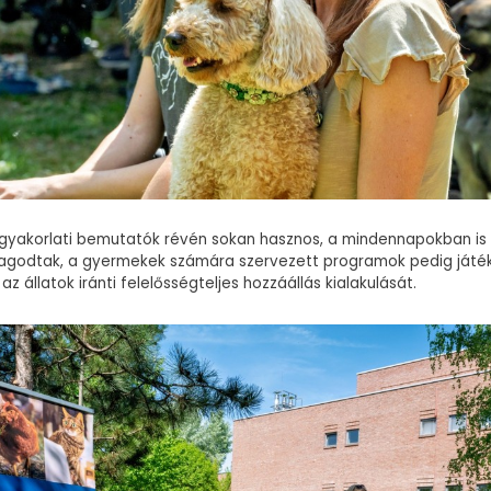
 gyakorlati bemutatók révén sokan hasznos, a mindennapokban is
agodtak, a gyermekek számára szervezett programok pedig ját
az állatok iránti felelősségteljes hozzáállás kialakulását.