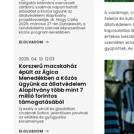
hallgatói számára szervezett
zártkörű szakmai napon tartott
előadást a Közös ügyünk az
A vasárnapi, 
állatvédelem Alapítvány
felelős és kul
projektvezetője, dr. Nagy Csilla
2026. március 27-én Dunakeszin, a
állatvédelem 
rendvédelmi szervek képviselőivel
kapcsolatba l
közös program keretében.
értékes beszél
ELOLVASOM
szemlélet erő
gyűjtöttek, és
2026. 04. 10. 12:03
Korszerű macskaház
épült az Ágica
Menedékben a Közös
ügyünk az állatvédelem
Alapítvány több mint 7
millió forintos
támogatásából
Új esély a sérült és gazdátlan
cicáknak Solton: jelentősen javulnak
az ellátási és gyógyulási
körülmények
ELOLVASOM