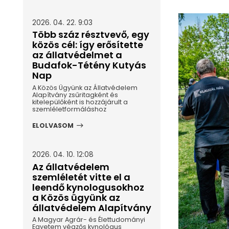
2026. 04. 22. 9:03
Több száz résztvevő, egy
közös cél: így erősítette
az állatvédelmet a
Budafok-Tétény Kutyás
Nap
A Közös Ügyünk az Állatvédelem
Alapítvány zsűritagként és
kitelepülőként is hozzájárult a
szemléletformáláshoz
ELOLVASOM
2026. 04. 10. 12:08
Az állatvédelem
szemléletét vitte el a
leendő kynologusokhoz
a Közös ügyünk az
állatvédelem Alapítvány
A Magyar Agrár- és Élettudományi
Egyetem végzős kynológus