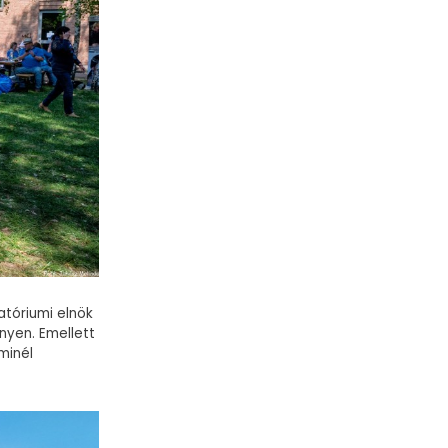
atóriumi elnök
nyen. Emellett
minél