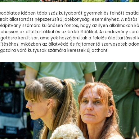
csodálatos időben több száz kutyabarát gyermek és felnőtt csatla
turált állattartást népszerűsítő jótékonysági eseményhez. A Közös
Alapítvány számára különösen fontos, hogy az ilyen alkalmakon k
éphessen az állattartókkal és az érdeklődőkkel. A rendezvény sor
getésre került sor, amelyek hozzájárultak a felelős állattartással
sítéséhez, miközben az állatvédő és fajtamentő szervezetek ad
 gazdira váró kutyusok számára kerestek új otthont.