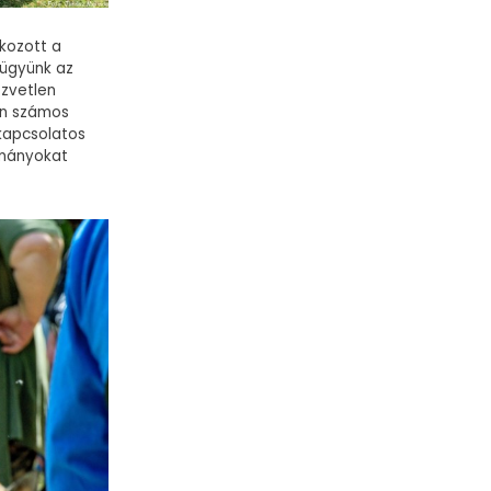
kozott a
 ügyünk az
özvetlen
án számos
 kapcsolatos
ományokat