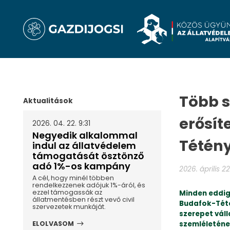
Több s
Aktualitások
erősít
2026. 04. 22. 9:31
Negyedik alkalommal
Tétén
indul az állatvédelem
támogatását ösztönző
adó 1%-os kampány
2026. április 22
A cél, hogy minél többen
rendelkezzenek adójuk 1%-áról, és
ezzel támogassák az
Minden eddigi
állatmentésben részt vevő civil
Budafok-Tété
szervezetek munkáját.
szerepet váll
szemléleténe
ELOLVASOM