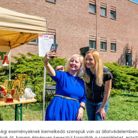
sségi eseményeknek kiemelkedő szerepük van az állatvédelembe
nak át, hanem élményen keresztül formálják a szemléletet, erősí