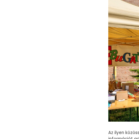
Az ilyen közö
információt ad