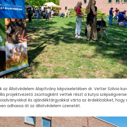
 az Állatvédelem Alapítvány képviseletében dr. Vetter Szilvia kur
illa projektvezető zsűritagként vettek részt a kutya szépségverse
 kiadványokkal és ajándéktárgyakkal várta az érdeklődőket, hogy 
ben adhassa át az állatvédelem üzenetét.