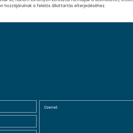
n hozzájárulnak a felelős állattartás elterjedéséhez.