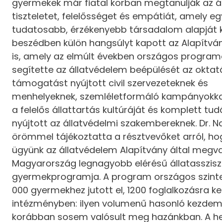
gyermekek már fiatal korban megtanulják az áll
tiszteletet, felelősséget és empátiát, amely eg
tudatosabb, érzékenyebb társadalom alapját k
beszédben külön hangsúlyt kapott az Alapítv
is, amely az elmúlt években országos program
segítette az állatvédelem beépülését az oktat
támogatást nyújtott civil szervezeteknek és
menhelyeknek, szemléletformáló kampányokkal
a felelős állattartás kultúráját és komplett tu
nyújtott az állatvédelmi szakembereknek. Dr. Na
örömmel tájékoztatta a résztvevőket arról, ho
ügyünk az állatvédelem Alapítvány által megva
Magyarország legnagyobb elérésű állatasszisz
gyermekprogramja. A program országos szint
000 gyermekhez jutott el, 1200 foglalkozásra ke
intézményben: ilyen volumenű hasonló kezde
korábban sosem valósult meg hazánkban. A he