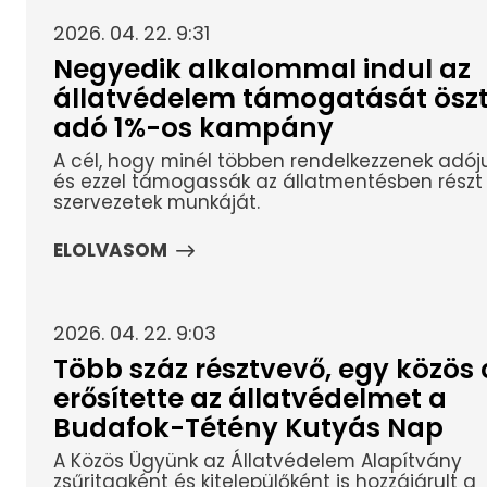
2026. 04. 22. 9:31
Negyedik alkalommal indul az
állatvédelem támogatását ösz
adó 1%-os kampány
A cél, hogy minél többen rendelkezzenek adóju
és ezzel támogassák az állatmentésben részt 
szervezetek munkáját.
ELOLVASOM
2026. 04. 22. 9:03
Több száz résztvevő, egy közös c
erősítette az állatvédelmet a
Budafok-Tétény Kutyás Nap
A Közös Ügyünk az Állatvédelem Alapítvány
zsűritagként és kitelepülőként is hozzájárult a