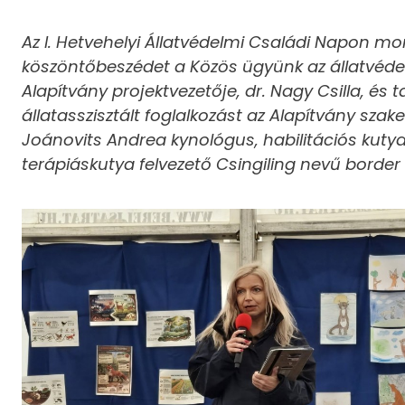
Az I. Hetvehelyi Állatvédelmi Családi Napon m
köszöntőbeszédet a Közös ügyünk az állatvéd
Alapítvány projektvezetője, dr. Nagy Csilla, és t
állatasszisztált foglalkozást az Alapítvány sza
Joánovits Andrea kynológus, habilitációs kutya
terápiáskutya felvezető Csingiling nevű border c