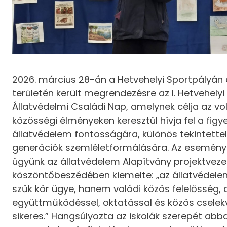
2026. március 28-án a Hetvehelyi Sportpályán é
területén került megrendezésre az I. Hetvehelyi
Állatvédelmi Családi Nap, amelynek célja az vo
közösségi élményeken keresztül hívja fel a figy
állatvédelem fontosságára, különös tekintettel 
generációk szemléletformálására. Az esemény
ügyünk az állatvédelem Alapítvány projektveze
köszöntőbeszédében kiemelte: „az állatvédel
szűk kör ügye, hanem valódi közös felelősség,
együttműködéssel, oktatással és közös cselekv
sikeres.” Hangsúlyozta az iskolák szerepét abb