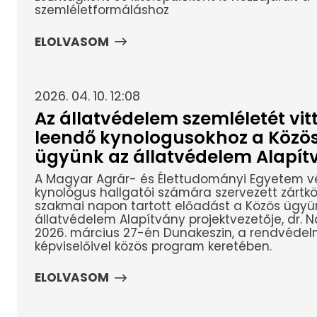
szemléletformáláshoz
ELOLVASOM
2026. 04. 10. 12:08
Az állatvédelem szemléletét vitt
leendő kynologusokhoz a Közö
ügyünk az állatvédelem Alapít
A Magyar Agrár- és Élettudományi Egyetem v
kynológus hallgatói számára szervezett zártkö
szakmai napon tartott előadást a Közös ügyü
állatvédelem Alapítvány projektvezetője, dr. N
2026. március 27-én Dunakeszin, a rendvédelm
képviselőivel közös program keretében.
ELOLVASOM