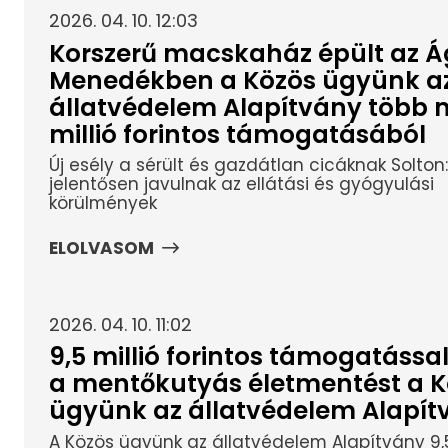
2026. 04. 10. 12:03
Korszerű macskaház épült az Á
Menedékben a Közös ügyünk a
állatvédelem Alapítvány több m
millió forintos támogatásából
Új esély a sérült és gazdátlan cicáknak Solton:
jelentősen javulnak az ellátási és gyógyulási
körülmények
ELOLVASOM
2026. 04. 10. 11:02
9,5 millió forintos támogatással
a mentőkutyás életmentést a K
ügyünk az állatvédelem Alapít
A Közös ügyünk az állatvédelem Alapítvány 9,5