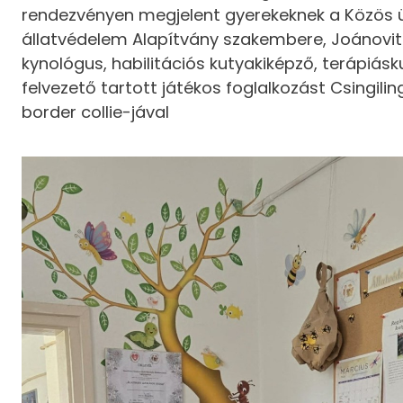
rendezvényen megjelent gyerekeknek a Közös 
állatvédelem Alapítvány szakembere, Joánovi
kynológus, habilitációs kutyakiképző, terápiás
felvezető tartott játékos foglalkozást Csingili
border collie-jával