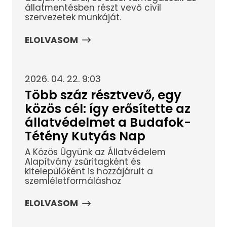
állatmentésben részt vevő civil
szervezetek munkáját.
ELOLVASOM
2026. 04. 22. 9:03
Több száz résztvevő, egy
közös cél: így erősítette az
állatvédelmet a Budafok-
Tétény Kutyás Nap
A Közös Ügyünk az Állatvédelem
Alapítvány zsűritagként és
kitelepülőként is hozzájárult a
szemléletformáláshoz
ELOLVASOM