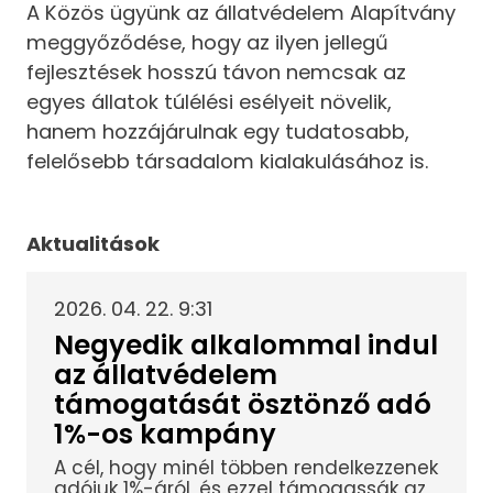
A Közös ügyünk az állatvédelem Alapítvány
meggyőződése, hogy az ilyen jellegű
fejlesztések hosszú távon nemcsak az
egyes állatok túlélési esélyeit növelik,
hanem hozzájárulnak egy tudatosabb,
felelősebb társadalom kialakulásához is.
Aktualitások
2026. 04. 22. 9:31
Negyedik alkalommal indul
az állatvédelem
támogatását ösztönző adó
1%-os kampány
A cél, hogy minél többen rendelkezzenek
adójuk 1%-áról, és ezzel támogassák az