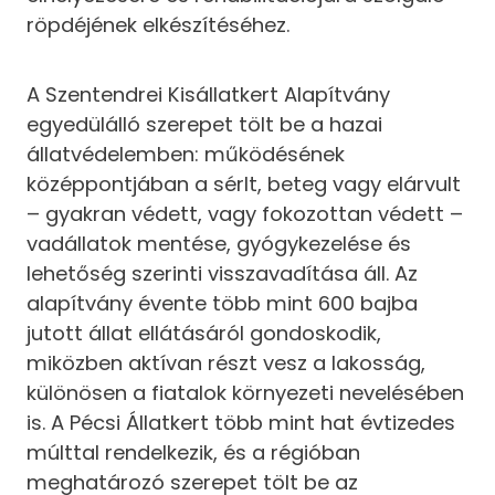
röpdéjének elkészítéséhez.
A Szentendrei Kisállatkert Alapítvány
egyedülálló szerepet tölt be a hazai
állatvédelemben: működésének
középpontjában a sérlt, beteg vagy elárvult
– gyakran védett, vagy fokozottan védett –
vadállatok mentése, gyógykezelése és
lehetőség szerinti visszavadítása áll. Az
alapítvány évente több mint 600 bajba
jutott állat ellátásáról gondoskodik,
miközben aktívan részt vesz a lakosság,
különösen a fiatalok környezeti nevelésében
is. A Pécsi Állatkert több mint hat évtizedes
múlttal rendelkezik, és a régióban
meghatározó szerepet tölt be az