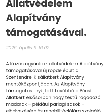
Állatvédelem
Alapítvány
támogatásával.
2026. április 9. 16:02
A Közös ügyünk az állatvédelem Alapítvány
támogatásával új röpde épült a
Szentendrei Kisállatkert Alapítvány
mentőközpontjában. Az Alapítvány
támogatást nyújtott továbbá a Pécsi
Állatkert elsősorban nagy testű ragadozó
madarak – például parlagi sasok –
elhelyezésére és rehabilitációjára szolgáló