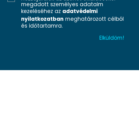
megadott személyes adataim
kezeléséhez az
adatvédelmi
nyilatkozatban
meghatározott célból
és időtartamra.
Adatvédelmi nyilatkozat
Impresszum
Minden jog fenntartva® 2025 Közös ügyünk az
állatvédelem Alapítvány