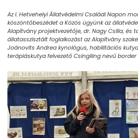
Az I. Hetvehelyi Állatvédelmi Családi Napon m
köszöntőbeszédet a Közös ügyünk az állatvéd
Alapítvány projektvezetője, dr. Nagy Csilla, és t
állatasszisztált foglalkozást az Alapítvány sza
Joánovits Andrea kynológus, habilitációs kutya
terápiáskutya felvezető Csingiling nevű border c