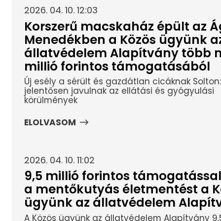
2026. 04. 10. 12:03
Korszerű macskaház épült az Á
Menedékben a Közös ügyünk a
állatvédelem Alapítvány több m
millió forintos támogatásából
Új esély a sérült és gazdátlan cicáknak Solton:
jelentősen javulnak az ellátási és gyógyulási
körülmények
ELOLVASOM
2026. 04. 10. 11:02
9,5 millió forintos támogatással
a mentőkutyás életmentést a K
ügyünk az állatvédelem Alapít
A Közös ügyünk az állatvédelem Alapítvány 9,5