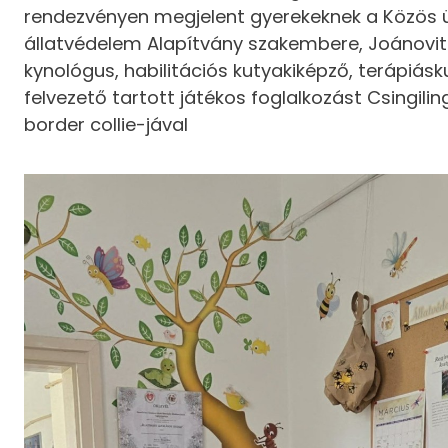
rendezvényen megjelent gyerekeknek a Közös 
állatvédelem Alapítvány szakembere, Joánovi
kynológus, habilitációs kutyakiképző, terápiás
felvezető tartott játékos foglalkozást Csingili
border collie-jával