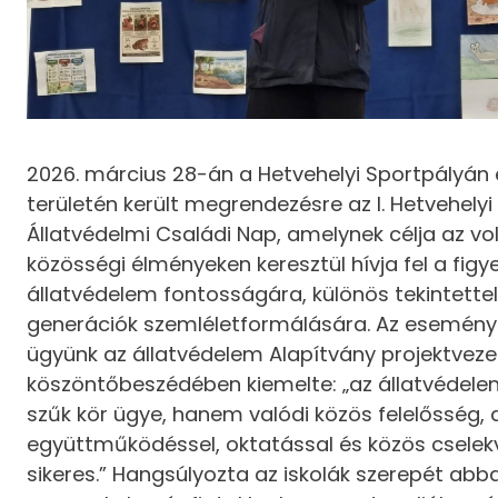
2026. március 28-án a Hetvehelyi Sportpályán é
területén került megrendezésre az I. Hetvehelyi
Állatvédelmi Családi Nap, amelynek célja az vo
közösségi élményeken keresztül hívja fel a figy
állatvédelem fontosságára, különös tekintettel 
generációk szemléletformálására. Az esemény
ügyünk az állatvédelem Alapítvány projektveze
köszöntőbeszédében kiemelte: „az állatvédel
szűk kör ügye, hanem valódi közös felelősség,
együttműködéssel, oktatással és közös cselekv
sikeres.” Hangsúlyozta az iskolák szerepét abb