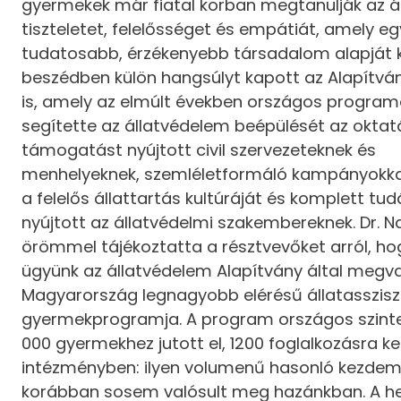
gyermekek már fiatal korban megtanulják az áll
tiszteletet, felelősséget és empátiát, amely eg
tudatosabb, érzékenyebb társadalom alapját k
beszédben külön hangsúlyt kapott az Alapítv
is, amely az elmúlt években országos program
segítette az állatvédelem beépülését az oktat
támogatást nyújtott civil szervezeteknek és
menhelyeknek, szemléletformáló kampányokkal
a felelős állattartás kultúráját és komplett tu
nyújtott az állatvédelmi szakembereknek. Dr. Na
örömmel tájékoztatta a résztvevőket arról, ho
ügyünk az állatvédelem Alapítvány által megva
Magyarország legnagyobb elérésű állatasszisz
gyermekprogramja. A program országos szint
000 gyermekhez jutott el, 1200 foglalkozásra ke
intézményben: ilyen volumenű hasonló kezde
korábban sosem valósult meg hazánkban. A he