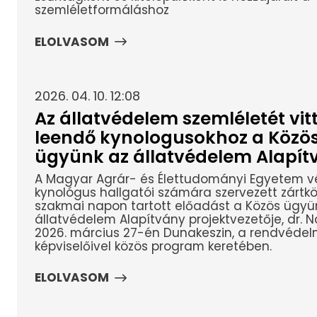
szemléletformáláshoz
ELOLVASOM
2026. 04. 10. 12:08
Az állatvédelem szemléletét vitt
leendő kynologusokhoz a Közö
ügyünk az állatvédelem Alapít
A Magyar Agrár- és Élettudományi Egyetem v
kynológus hallgatói számára szervezett zártkö
szakmai napon tartott előadást a Közös ügyü
állatvédelem Alapítvány projektvezetője, dr. N
2026. március 27-én Dunakeszin, a rendvédelm
képviselőivel közös program keretében.
ELOLVASOM