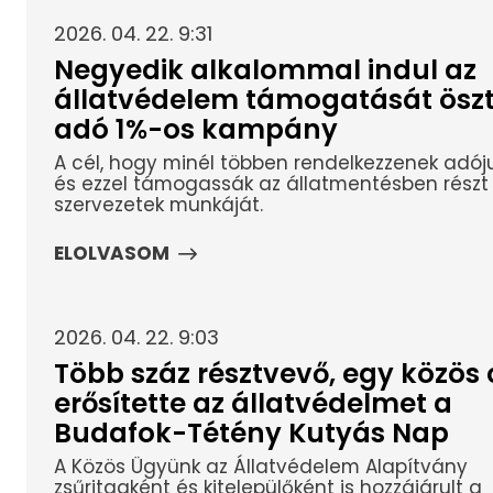
2026. 04. 22. 9:31
Negyedik alkalommal indul az
állatvédelem támogatását ösz
adó 1%-os kampány
A cél, hogy minél többen rendelkezzenek adóju
és ezzel támogassák az állatmentésben részt 
szervezetek munkáját.
ELOLVASOM
2026. 04. 22. 9:03
Több száz résztvevő, egy közös c
erősítette az állatvédelmet a
Budafok-Tétény Kutyás Nap
A Közös Ügyünk az Állatvédelem Alapítvány
zsűritagként és kitelepülőként is hozzájárult a