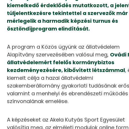
kiemelkedő érdeklődés mutatkozott, a jelen
túljelentkezésre tekintettel a szervezők már
mérlegelik a harmadik képzési turnus és
ösztöndíjprogram elindítását.
A program a Közös ügyünk az állatvédelem
Alapítvány szervezésében valósul meg,
Ovádi 
állatvédelemért felelős kormánybiztos
kezdeményezésére, kibővített létszámmal
,
kiemelt célja a hazai állatvédelmi
szakemberállomány gyakorlati tudásának erős
valamint a menhelyi és ebrendészeti működés
színvonalának emelése.
A képzéseket az Akela Kutyás Sport Egyesület
valósítja meg, az elméleti modulok online for