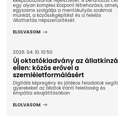
kiképzőbázisának fejlesztését. A beruházás cél
egy olyan komplex központ létrehozása, amel
egyszerre szolgálja a mentőkutyás szakmai
munkát, a közösségépítést és a felelős
állattartás népszerűsítését.
ELOLVASOM
2026. 04. 10. 10:50
Új oktatókiadvány az állatkínzá
ellen: közös erővel a
szemléletformálásért
Digitális képregény és játékos feladatok segíti
gyerekeket az állatok iránti felelősség és
empátia elsajátításában
ELOLVASOM