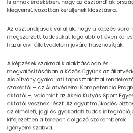
is annak érdekében, hogy az ösztöndíjak orsz
kiegyensúlyozottan kerüljenek kiosztásra.
Az ösztöndíjasok vállalják, hogy a képzés során
megszerzett tudásukat legalább öt éven keres
hazai civil állatvédelem javára hasznosítják.
A képzések szakmai kialakításában és
megvalósításában a Közös ügyünk az állatvé
Alapítvány gyakorlati tapasztalattal rendelkez
szakértői – az Állatvédelmi Kompetencia Prog
oktatói –, valamint az Akela Kutyás Sport Egye
oktatói vesznek részt. Az együttműködés biztos
az elméleti, jogi és gyakorlati tudás integrációj
kifejezetten a terepen dolgozó szakemberek
igényeire szabva.