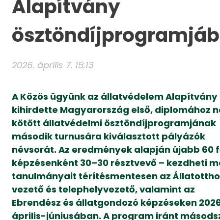
Alapítvány
ösztöndíjprogramjá
2026. április 7. 15:13
A Közös ügyünk az állatvédelem Alapítvány
kihirdette Magyarország első, diplomához 
kötött állatvédelmi ösztöndíjprogramjának
második turnusára kiválasztott pályázók
névsorát. Az eredmények alapján újabb 60 f
képzésenként 30–30 résztvevő – kezdheti 
tanulmányait térítésmentesen az Állatotth
vezető és telephelyvezető, valamint az
Ebrendész és állatgondozó képzéseken 202
április-júniusában. A program iránt másodsz