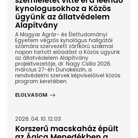
szemléletét vitte el a leendő
kynologusokhoz a Közös
ügyünk az állatvédelem
Alapítvány
A Magyar Agrár- és Élettudományi
Egyetem végzős kynológus hallgatói
számára szervezett zártkörű szakmai
napon tartott előadást a Közös ügyünk
az állatvédelem Alapítvány
projektvezetője, dr. Nagy Csilla 2026.
március 27-én Dunakeszin, a
rendvédelmi szervek képviselőivel közös
program keretében.
ELOLVASOM
2026. 04. 10. 12:03
Korszerű macskaház épült
az Ágica Menedékben a