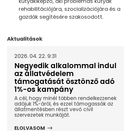
kutyakiképző, aki problémás kutyák
rehabilitációjára, szocializációjára és a
gazdák segítésére szakosodott.
Aktualitások
2026. 04. 22. 9:31
Negyedik alkalommal indul
az állatvédelem
támogatását ösztönző adó
1%-os kampány
A cél, hogy minél többen rendelkezzenek
adójuk 1%-áról, és ezzel támogassák az
állatmentésben részt vevő civil
szervezetek munkáját.
ELOLVASOM