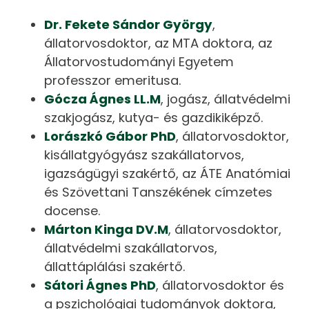
Dr. Fekete Sándor György
,
állatorvosdoktor, az MTA doktora, az
Állatorvostudományi Egyetem
professzor emeritusa.
Gócza Ágnes LL.M
, jogász, állatvédelmi
szakjogász, kutya- és gazdikiképző.
Lorászkó Gábor PhD
, állatorvosdoktor,
kisállatgyógyász szakállatorvos,
igazságügyi szakértő, az ÁTE Anatómiai
és Szövettani Tanszékének címzetes
docense.
Márton Kinga DV.M
, állatorvosdoktor,
állatvédelmi szakállatorvos,
állattáplálási szakértő.
Sátori Ágnes PhD
, állatorvosdoktor és
a pszichológiai tudományok doktora,