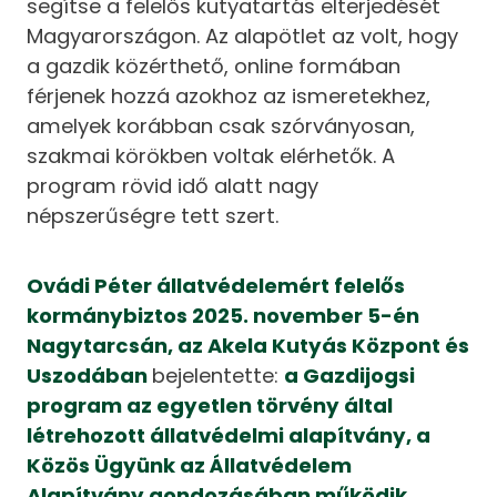
segítse a felelős kutyatartás elterjedését
Magyarországon. Az alapötlet az volt, hogy
a gazdik közérthető, online formában
férjenek hozzá azokhoz az ismeretekhez,
amelyek korábban csak szórványosan,
szakmai körökben voltak elérhetők. A
program rövid idő alatt nagy
népszerűségre tett szert.
Ovádi Péter állatvédelemért felelős
kormánybiztos 2025. november 5-én
Nagytarcsán, az Akela Kutyás Központ és
Uszodában
bejelentette:
a Gazdijogsi
program az egyetlen törvény által
létrehozott állatvédelmi alapítvány, a
Közös Ügyünk az Állatvédelem
Alapítvány gondozásában működik