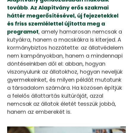
tovább
.
Az Alapítvány erős szakmai
háttér megerősítésével, új fejezetekkel
és friss szemlélettel újította meg a
programot
, amely hamarosan nemcsak a
kutyákra, hanem a macskákra is kiterjed. A
kormánybiztos hozzátette: az állatvédelem
nem kampányokban, hanem a mindennapi
döntéseinkben dől el: abban, hogyan
viszonyulunk az állatokhoz, hogyan neveljük
gyermekeinket, és milyen példát mutatunk
a társadalom számára. Ha közösen építjük
a felelős állattartás kultúráját, azzal
nemcsak az állatok életét tesszük jobbá,
hanem az emberekét is.