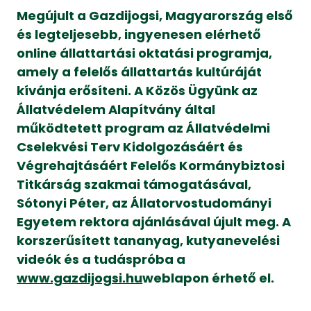
Megújult a Gazdijogsi, Magyarország első
és legteljesebb, ingyenesen elérhető
online állattartási oktatási programja,
amely a felelős állattartás kultúráját
kívánja erősíteni. A Közös Ügyünk az
Állatvédelem Alapítvány által
működtetett program az Állatvédelmi
Cselekvési Terv Kidolgozásáért és
Végrehajtásáért Felelős Kormánybiztosi
Titkárság szakmai támogatásával,
Sótonyi Péter, az Állatorvostudományi
Egyetem rektora ajánlásával újult meg. A
korszerűsített tananyag, kutyanevelési
videók és a tudáspróba a
www.gazdijogsi.hu
weblapon érhető el.