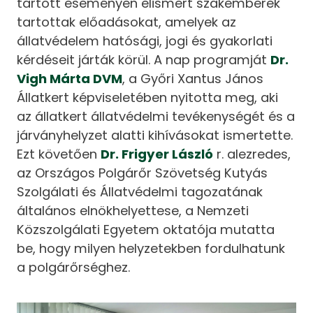
tartott eseményen elismert szakemberek
tartottak előadásokat, amelyek az
állatvédelem hatósági, jogi és gyakorlati
kérdéseit járták körül. A nap programját
Dr.
Vigh Márta DVM
, a Győri Xantus János
Állatkert képviseletében nyitotta meg, aki
az állatkert állatvédelmi tevékenységét és a
járványhelyzet alatti kihívásokat ismertette.
Ezt követően
Dr. Frigyer László
r. alezredes,
az Országos Polgárőr Szövetség Kutyás
Szolgálati és Állatvédelmi tagozatának
általános elnökhelyettese, a Nemzeti
Közszolgálati Egyetem oktatója mutatta
be, hogy milyen helyzetekben fordulhatunk
a polgárőrséghez.