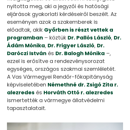
nyitotta meg, aki a jegyzői és hatósági
eljárások gyakorlati kérdéseiről beszélt. Az
eseményen azok a szakemberek is
előadtak, akik
Győrben is részt vettek a
programban
– köztük
Dr. Pallós László
,
Dr.
Ádám Mónika
,
Dr. Frigyer László
,
Dr.
Daróczi István
és
Dr. Balogh Mónika
–,
ezzel is erősítve a rendezvénysorozat
egységes, országos szakmai szemléletét.
A Vas Vármegyei Rendőr-főkapitányság
képviseletében
Némethné dr. Zsigó Zita r.
alezredes
és
Horváth Ottó r. alezredes
ismertették a vármegye állatvédelmi
tapasztalatait.