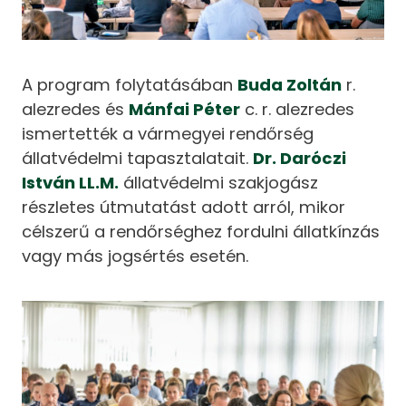
A program folytatásában
Buda Zoltán
r.
alezredes és
Mánfai Péter
c. r. alezredes
ismertették a vármegyei rendőrség
állatvédelmi tapasztalatait.
Dr. Daróczi
István LL.M.
állatvédelmi szakjogász
részletes útmutatást adott arról, mikor
célszerű a rendőrséghez fordulni állatkínzás
vagy más jogsértés esetén.