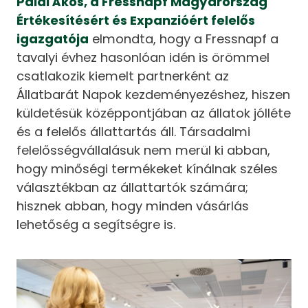
Páldi Ákos, a Fressnapf Magyarország
Értékesítésért és Expanzióért felelős
igazgatója
elmondta, hogy a Fressnapf a
tavalyi évhez hasonlóan idén is örömmel
csatlakozik kiemelt partnerként az
Állatbarát Napok kezdeményezéshez, hiszen
küldetésük középpontjában az állatok jólléte
és a felelős állattartás áll. Társadalmi
felelősségvállalásuk nem merül ki abban,
hogy minőségi termékeket kínálnak széles
választékban az állattartók számára;
hisznek abban, hogy minden vásárlás
lehetőség a segítségre is.