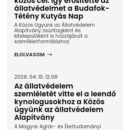
közös cél: így erősítette az
állatvédelmet a Budafok-
Tétény Kutyás Nap
A Közös Ügyünk az Állatvédelem
Alapítvány zsűritagként és
kitelepülőként is hozzájárult a
szemléletformáláshoz
ELOLVASOM
2026. 04. 10. 12:08
Az állatvédelem
szemléletét vitte el a leendő
kynologusokhoz a Közös
ügyünk az állatvédelem
Alapítvány
A Magyar Agrár- és Élettudományi