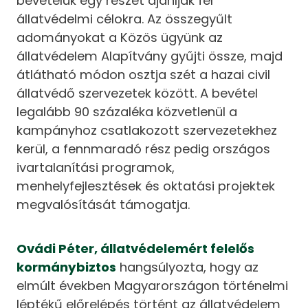
bevételük egy részét ajánlják fel
állatvédelmi célokra. Az összegyűlt
adományokat a Közös ügyünk az
állatvédelem Alapítvány gyűjti össze, majd
átlátható módon osztja szét a hazai civil
állatvédő szervezetek között. A bevétel
legalább 90 százaléka közvetlenül a
kampányhoz csatlakozott szervezetekhez
kerül, a fennmaradó rész pedig országos
ivartalanítási programok,
menhelyfejlesztések és oktatási projektek
megvalósítását támogatja.
Ovádi Péter, állatvédelemért felelős
kormánybiztos
hangsúlyozta, hogy az
elmúlt években Magyarországon történelmi
léptékű előrelépés történt az állatvédelem