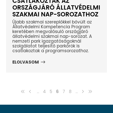
CSATLAKOZTAK AZ
ORSZÁGJÁRÓ ÁLLATVÉDELMI
SZAKMAI NAP-SOROZATHOZ
Újabb szakmai szereplőkkel bővült az
Állatvédelmi Kompetencia Program
keretében megvalósuló országjáró
állatvédelmi szakmai nap-sorozat. A
nemzeti park igazgatóságoknál
szolgálatot teljesítő parkőrök is
csatlakoztak a programsorozathoz.
ELOLVASOM
...
4
5
6
7
8
...