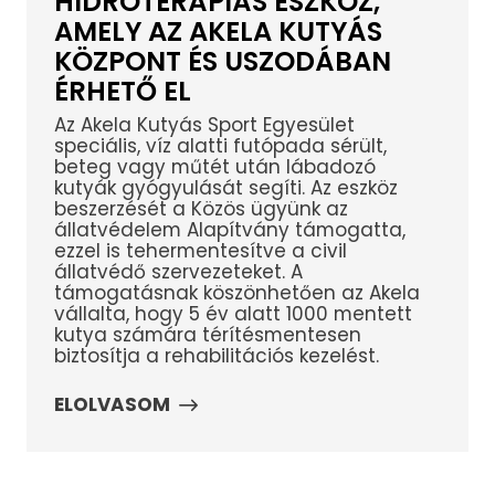
HIDROTERÁPIÁS ESZKÖZ,
AMELY AZ AKELA KUTYÁS
KÖZPONT ÉS USZODÁBAN
ÉRHETŐ EL
Az Akela Kutyás Sport Egyesület
speciális, víz alatti futópada sérült,
beteg vagy műtét után lábadozó
kutyák gyógyulását segíti. Az eszköz
beszerzését a Közös ügyünk az
állatvédelem Alapítvány támogatta,
ezzel is tehermentesítve a civil
állatvédő szervezeteket. A
támogatásnak köszönhetően az Akela
vállalta, hogy 5 év alatt 1000 mentett
kutya számára térítésmentesen
biztosítja a rehabilitációs kezelést.
ELOLVASOM